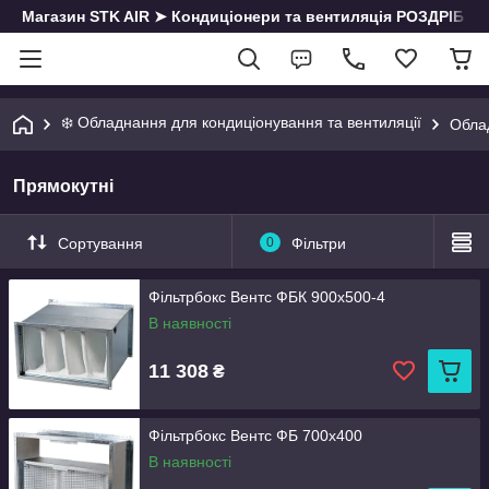
Магазин STK AIR ➤ Кондиціонери та вентиляція РОЗДРІБ | О
❄️ Обладнання для кондиціонування та вентиляції
Облад
Прямокутні
Сортування
0
Фільтри
Фільтрбокс Вентс ФБК 900x500-4
В наявності
11 308
₴
Фільтрбокс Вентс ФБ 700x400
В наявності