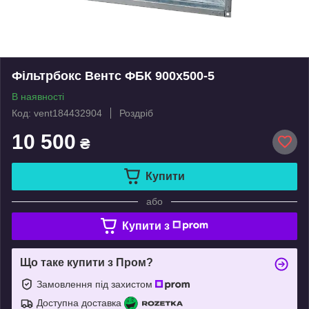
Фільтрбокс Вентс ФБК 900x500-5
В наявності
Код: vent184432904
Роздріб
10 500
₴
Купити
або
Купити з
Що таке купити з Пром?
Замовлення під захистом
Доступна доставка