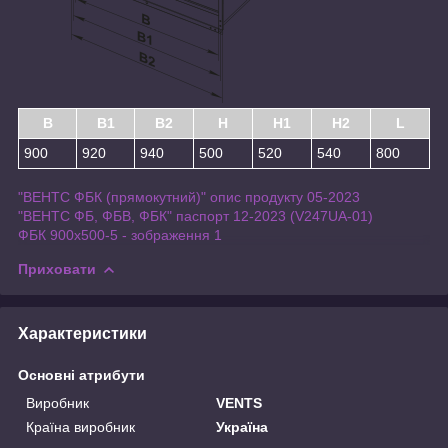
B
B1
B2
H
H1
H2
L
900
920
940
500
520
540
800
"ВЕНТС ФБК (прямокутний)" опис продукту 05-2023
"ВЕНТС ФБ, ФБВ, ФБК" паспорт 12-2023 (V247UA-01)
ФБК 900x500-5 - зображення 1
Приховати
Характеристики
Основні атрибути
Виробник
VENTS
Країна виробник
Україна