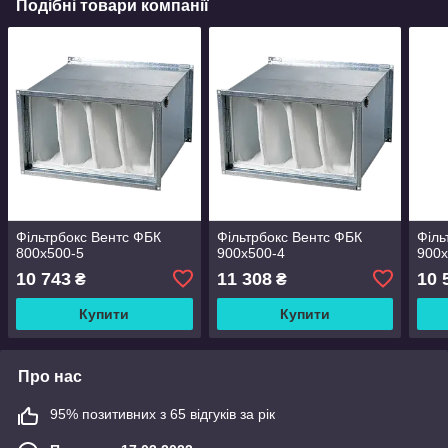
Подібні товари компанії
Фільтрбокс Вентс ФБК
Фільтрбокс Вентс ФБК
Філь
800x500-5
900x500-4
900x
10 743
11 308
10 
₴
₴
Купити
Купити
Про нас
95% позитивних з 65 відгуків за рік