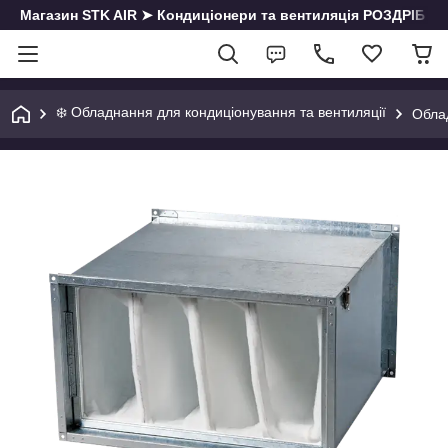
Магазин STK AIR ➤ Кондиціонери та вентиляція РОЗДРІБ | О
❄️ Обладнання для кондиціонування та вентиляції
Облад