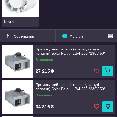
Економлять енергію завдяки високій ефективності
роботи;
Стійкі до перепадів температур та вологості повітря;
Круглі
Прості в установці та обслуговуванні.
Компанія STK-AIR надає канальні вентилятори різної
Сортування
0
Фільтри
потужності та продуктивності, які підходять для приміщень
будь-якого розміру. Ми гарантуємо якість нашої продукції та
пропонуємо консультації щодо вибору найбільш відповідної
Прямокутний переріз (вперед загнуті
моделі в залежності від умов експлуатації та вимог
лопатки) Solar Palau ILB/4-200 *230V 50*
замовника.
В наявності
27 215
₴
Прямокутний переріз (вперед загнуті
лопатки) Solar Palau ILB/4-225 *230V 50*
В наявності
34 816
₴