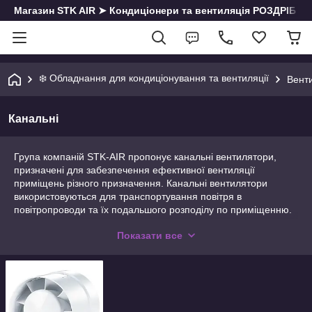
Магазин STK AIR ➤ Кондиціонери та вентиляція РОЗДРІБ | О
❄️ Обладнання для кондиціонування та вентиляції
Вент
Канальні
Група компаній STK-AIR пропонує канальні вентилятори,
призначені для забезпечення ефективної вентиляції
приміщень різного призначення. Канальні вентилятори
використовуються для транспортування повітря в
повітропроводи та їх подальшого розподілу по приміщенню.
Переваги використання канальних
Показати все
вентиляторів:
Забезпечують потужний та надійний потік повітря в
приміщенні;
Працюють безшумно і не створюють дискомфорт для
людей, які знаходяться всередині приміщення;