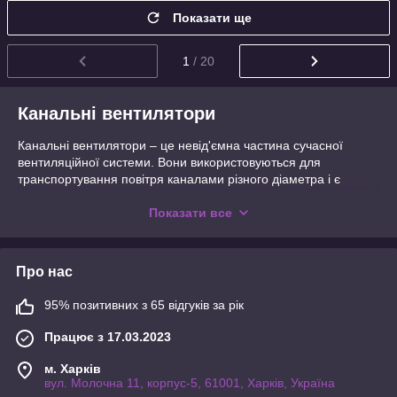
Показати ще
1
/ 20
Канальні вентилятори
Канальні вентилятори – це невід'ємна частина сучасної
вентиляційної системи. Вони використовуються для
транспортування повітря каналами різного діаметра і є
одним з найбільш ефективних способів забезпечення
вентиляції в будинках будь-якого типу та призначення. У нас
Показати все
у групі представлений широкий асортимент канальних
вентиляторів, які відрізняються високою якістю та надійністю.
Чому варто вибрати канальні вентилятори від
Про нас
нас?
95% позитивних з 65 відгуків за рік
Ми пропонуємо лише перевірені та сертифіковані
моделі, які гарантовано забезпечать потрібний об'єм
Працює з 17.03.2023
повітря та тиск у системі вентиляції.
м. Харків
У нашій групі представлені канальні вентилятори
вул. Молочна 11, корпус-5, 61001, Харків, Україна
різної продуктивності, які дозволяють підібрати