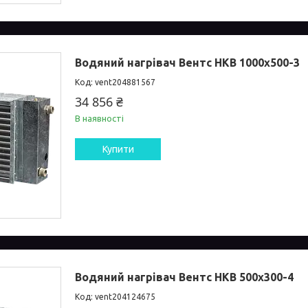
Водяний нагрівач Вентс НКВ 1000x500-3
vent204881567
34 856 ₴
В наявності
Купити
Водяний нагрівач Вентс НКВ 500x300-4
vent204124675