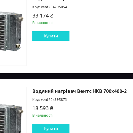
vent204795054
33 174 ₴
В наявності
Купити
Водяний нагрівач Вентс НКВ 700x400-2
vent204395873
18 593 ₴
В наявності
Купити