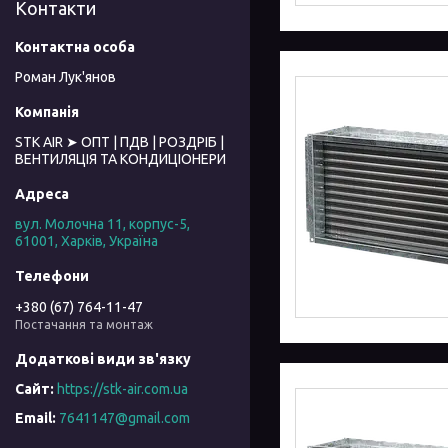
Контакти
Роман Лук'янов
STK AIR ➤ ОПТ | ПДВ | РОЗДРІБ |
ВЕНТИЛЯЦІЯ ТА КОНДИЦІОНЕРИ
вул. Молочна 11, корпус-5,
61001, Харків, Україна
+380 (67) 764-11-47
Постачання та монтаж
https://stk-air.com.ua
7641147@gmail.com