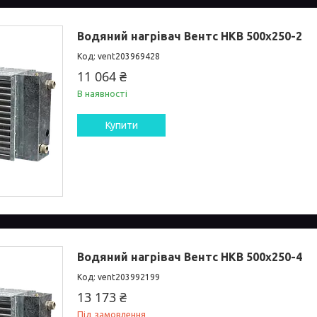
Водяний нагрівач Вентс НКВ 500x250-2
vent203969428
11 064 ₴
В наявності
Купити
Водяний нагрівач Вентс НКВ 500x250-4
vent203992199
13 173 ₴
Під замовлення