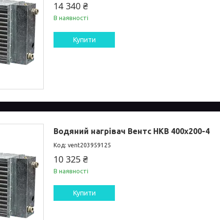
14 340 ₴
В наявності
Купити
Водяний нагрівач Вентс НКВ 400x200-4
vent203959125
10 325 ₴
В наявності
Купити