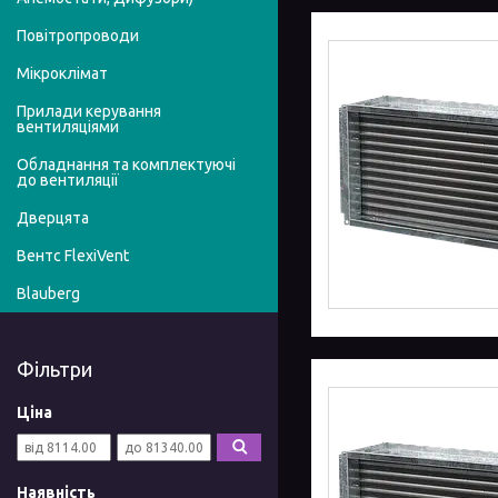
Повітропроводи
Мікроклімат
Прилади керування
вентиляціями
Обладнання та комплектуючі
до вентиляції
Дверцята
Вентс FlexiVent
Blauberg
Фільтри
Ціна
Наявність