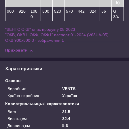
h)
900
920
108
500
520
570
442
324
56
G
0
3/4
"ВЕНТС ОКВ" опис продукту 05-2023
"ОКВ, ОКВ1, ОКФ, ОКФ1" паспорт 01-2024 (V63UA-05)
ОКВ 900х500-3 - зображення 1
Приховати
Характеристики
Основні
Виробник
VENTS
Країна виробник
Україна
Користувальницькі характеристики
Вага
31.5
Висота,см
32.4
Довжина,см
5.6