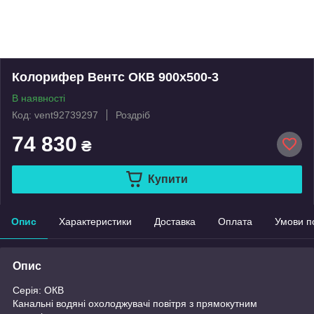
Колорифер Вентс ОКВ 900х500-3
В наявності
Код: vent92739297
Роздріб
74 830
₴
Купити
Опис
Характеристики
Доставка
Оплата
Умови п
Опис
Серія: ОКВ
Канальні водяні охолоджувачі повітря з прямокутним