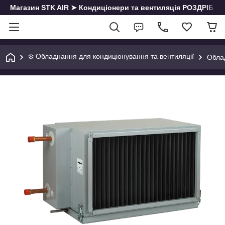
Магазин STK AIR ➤ Кондиціонери та вентиляція РОЗДРІБ | О
❄️ Обладнання для кондиціонування та вентиляції
Облад