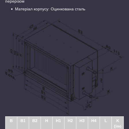
перерізом
Матеріал корпусу: Оцинкована сталь
B
B1
B2
H
H1
H2
H3
H4
L
K
(inc