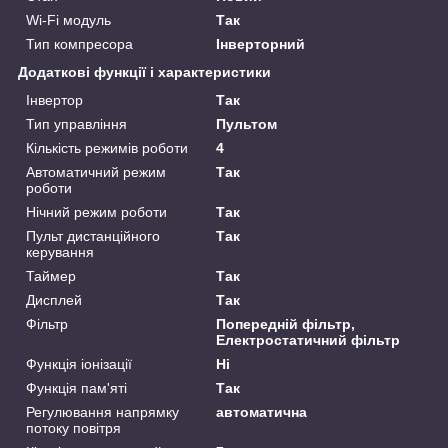
Wi-Fi модуль
Так
Тип компресора
Інверторний
Додаткові функції і характеристики
Інвертор
Так
Тип управління
Пультом
Кількість режимів роботи
4
Автоматичний режим
Так
роботи
Нічний режим роботи
Так
Пульт дистанційного
Так
керування
Таймер
Так
Дисплей
Так
Фільтр
Попередній фільтр,
Електростатичний фільтр
Функція іонізації
Ні
Функція пам'яті
Так
Регулювання напрямку
автоматична
потоку повітря