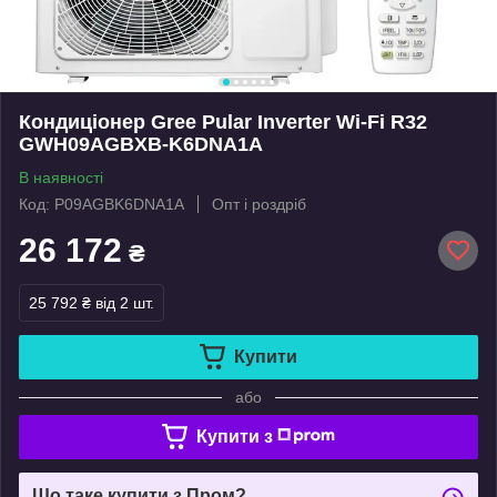
Кондиціонер Gree Pular Inverter Wi-Fi R32
GWH09AGBXB-K6DNA1A
В наявності
Код: P09AGBK6DNA1A
Опт і роздріб
26 172
₴
25 792 ₴
від 2 шт.
Купити
або
Купити з
Що таке купити з Пром?