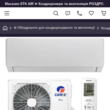
Магазин STK AIR ➤ Кондиціонери та вентиляція РОЗДРІБ | О
❄️ Обладнання для кондиціонування та вентиляції
Конд