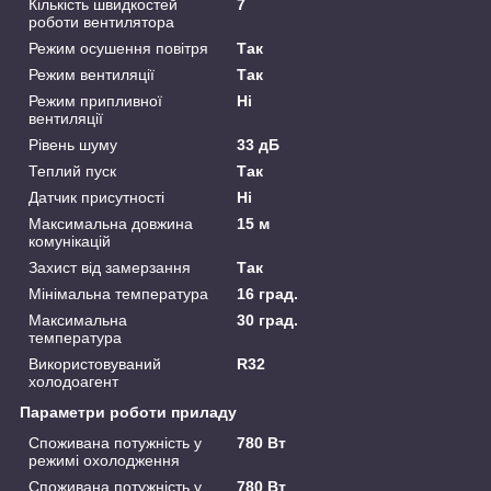
Кількість швидкостей
7
роботи вентилятора
Режим осушення повітря
Так
Режим вентиляції
Так
Режим припливної
Ні
вентиляції
Рівень шуму
33 дБ
Теплий пуск
Так
Датчик присутності
Ні
Максимальна довжина
15 м
комунікацій
Захист від замерзання
Так
Мінімальна температура
16 град.
Максимальна
30 град.
температура
Використовуваний
R32
холодоагент
Параметри роботи приладу
Споживана потужність у
780 Вт
режимі охолодження
Споживана потужність у
780 Вт