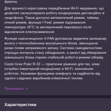
фреону.
Для зручності користувача передбачене Wi-Fi керування, що
дозволяє налаштовувати роботу кондиціонера дистанційно зі
смартфона. Також доступні автоматичний режим, таймер,
нічний режим, функція I Feel, режим підтримання
температури +8°C та автоматичний перезапуск після
відновлення електроживлення.
Функція самоочищення X-FAN допомагає видаляти залишкову
вологу з теплообмінника внутрішнього блока, зменшуючи
ризик появи неприємного запаху. Система самодіагностики
спрощує контроль стану обладнання, а захист від обмерзання
зовнішнього блока сприяє стабільній роботі в режимі обігріву.
Серія Gree Pular R-32 — практичне рішення для тих, кому
потрібен інверторний кондиціонер із Wi-Fi, економною
роботою, базовими функціями комфорту та надійністю від
одного з відомих виробників кліматичної техніки.
Приховати
Характеристики