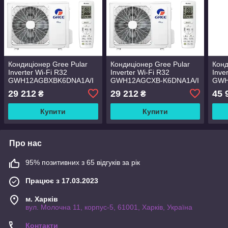
Кондиціонер Gree Pular
Кондиціонер Gree Pular
Конд
Inverter Wi-Fi R32
Inverter Wi-Fi R32
Inve
GWH12AGBXBK6DNA1A/I
GWH12AGCXB-K6DNA1A/I
GWH
29 212
29 212
45 
₴
₴
Купити
Купити
Про нас
95% позитивних з 65 відгуків за рік
Працює з 17.03.2023
м. Харків
вул. Молочна 11, корпус-5, 61001, Харків, Україна
Контакти