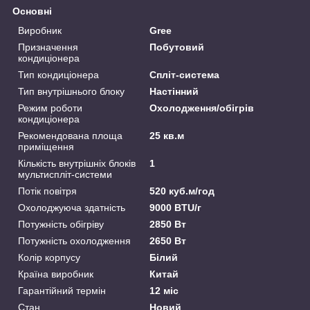
Основні
Виробник
Gree
Призначення
Побутовий
кондиціонера
Тип кондиціонера
Спліт-система
Тип внутрішнього блоку
Настінний
Режим роботи
Охолодження/обігрів
кондиціонера
Рекомендована площа
25 кв.м
приміщення
Кількість внутрішніх блоків
1
мультиспліт-системи
Потік повітря
520 куб.м/год
Охолоджуюча здатність
9000 BTU/г
Потужність обігріву
2850 Вт
Потужність охолодження
2650 Вт
Колір корпусу
Білий
Країна виробник
Китай
Гарантійний термін
12 міс
Стан
Новий