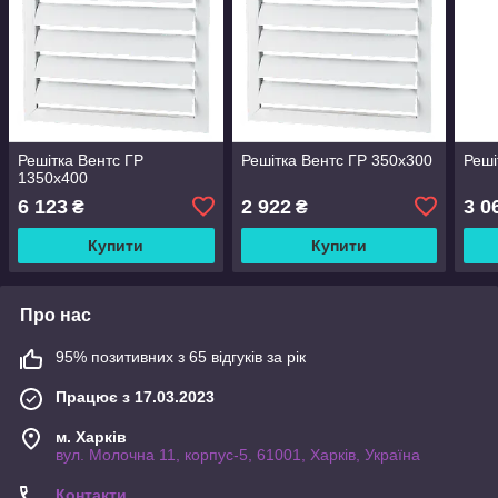
Решітка Вентс ГР
Решітка Вентс ГР 350х300
Реші
1350х400
6 123
2 922
3 0
₴
₴
Купити
Купити
Про нас
95% позитивних з 65 відгуків за рік
Працює з 17.03.2023
м. Харків
вул. Молочна 11, корпус-5, 61001, Харків, Україна
Контакти