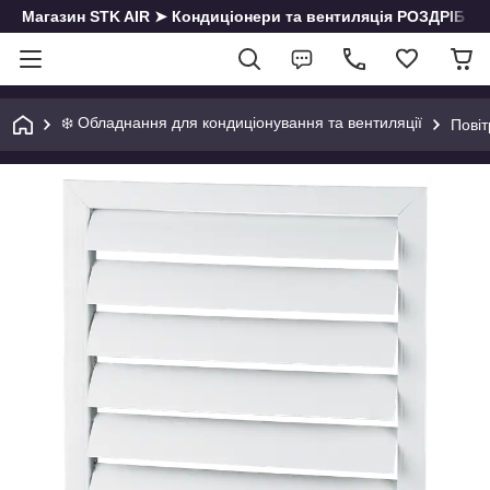
Магазин STK AIR ➤ Кондиціонери та вентиляція РОЗДРІБ | О
❄️ Обладнання для кондиціонування та вентиляції
Повіт