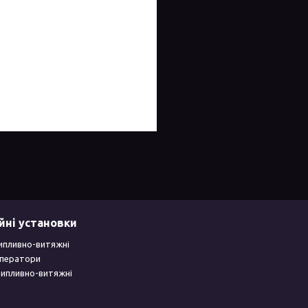
йні установки
ипливно-витяжні
уператори
рипливно-витяжні