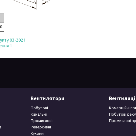
0
укту 03-2021
ення 1
Вентилятори
Вентиляці
Побутові
Комерційні пр
Канальні
Побутові рек
Промислові
Промислові п
в
Реверсивні
Кухонні