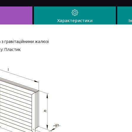
Характеристики
І
 з гравітаційними жалюзі
у: Пластик