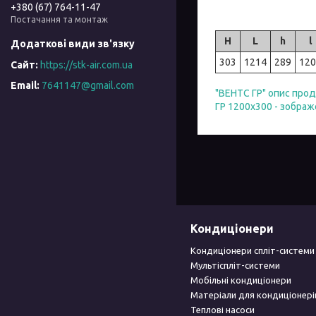
+380 (67) 764-11-47
Постачання та монтаж
H
L
h
l
303
1214
289
120
https://stk-air.com.ua
7641147@gmail.com
"ВЕНТС ГР" опис прод
ГР 1200х300 - зображ
Кондиціонери
Кондиціонери спліт-системи
Мультіспліт-системи
Мобільні кондиціонери
Матеріали для кондиціонері
Теплові насоси