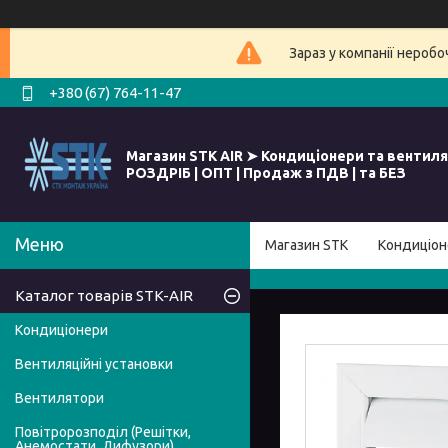
Зараз у компанії нероб
+380 (67) 764-11-47
Магазин STK AIR ➤ Кондиціонери та вентиля
РОЗДРІБ | ОПТ | Продаж з ПДВ | та БЕЗ
Магазин STK
Кондиціон
Каталог товарів STK-AIR
Кондиціонери
Вентиляційні установки
Вентилятори
Повітророзподіл (Решітки,
Анемостати, Дифузори)