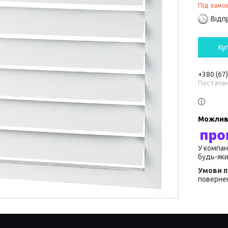
Під замо
Відп
Ку
+380 (67
Постача
У компан
будь-яки
повернен