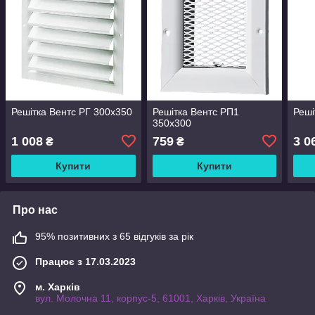
Решітка Вентс РГ 300х350
Решітка Вентс РП1
Реші
350х300
1 008
759
3 0
₴
₴
Купити
Купити
Про нас
95% позитивних з 65 відгуків за рік
Працює з 17.03.2023
м. Харків
вул. Молочна 11, корпус-5, 61001, Харків, Україна