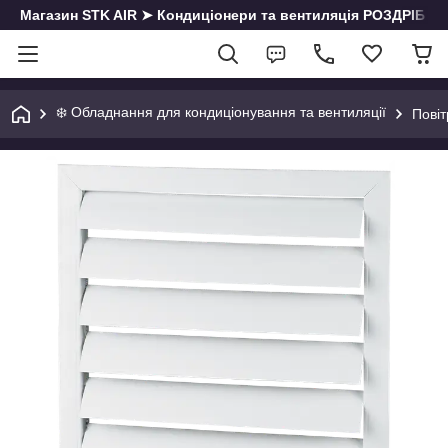
Магазин STK AIR ➤ Кондиціонери та вентиляція РОЗДРІБ | О
❄️ Обладнання для кондиціонування та вентиляції
Повіт