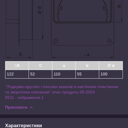
□A
C
a
b
∅ d
122
52
110
55
100
"З’єднувач круглих і плоских каналів із настінною пластиною
та зворотним клапаном" опис продукту 09-2024
5511 - зображення 1
Приховати
Характеристики