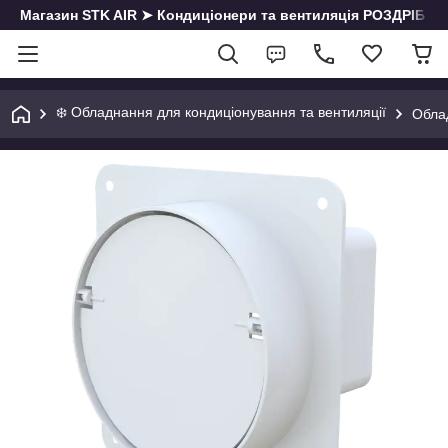
Магазин STK AIR ➤ Кондиціонери та вентиляція РОЗДРІБ | О
❄️ Обладнання для кондиціонування та вентиляції
Облад