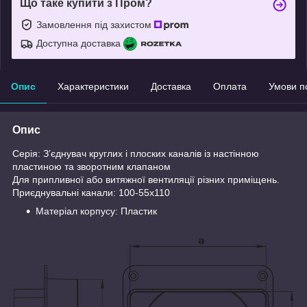
Що таке купити з Пром?
Замовлення під захистом
Доступна доставка
Опис
Характеристики
Доставка
Оплата
Умови п
Опис
Серія: З’єднувач круглих і плоских каналів із настінною
пластиною та зворотним клапаном
Для припливної або витяжної вентиляції різних приміщень.
Приєднувальні канали: 100-55х110
Матеріал корпусу: Пластик