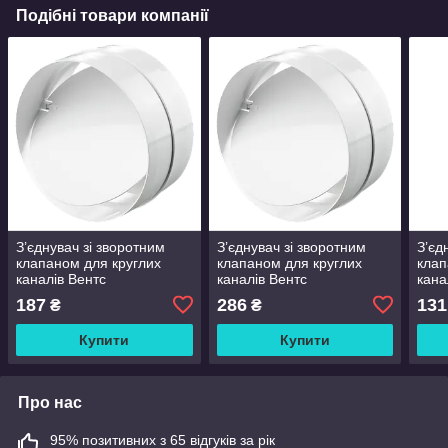
Подібні товари компанії
З’єднувач зі зворотним
З’єднувач зі зворотним
З’єд
клапаном для круглих
клапаном для круглих
клап
каналів Вентс
каналів Вентс
кана
3131(150)mm
4141(200)mm
212
187
286
131
₴
₴
Купити
Купити
Про нас
95% позитивних з 65 відгуків за рік