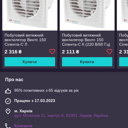
Побутовий витяжний
Побутовий витяжний
Побу
вентилятор Вентс 150
вентилятор Вентс 150
вент
Сілента-С Л
Сілента-С К (220 В/60 Гц)
Сіле
2 316
2 111
2 3
₴
₴
Купити
Купити
Про нас
95% позитивних з 65 відгуків за рік
Працює з 17.03.2023
м. Харків
вул. Молочна 11, корпус-5, 61001, Харків, Україна
Контакти