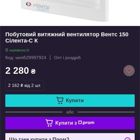
Побутовий витяжний вентилятор Вентс 150
Сілента-С К
В наявності
Код: vent529997924
Опт і роздріб
2 280
₴
2 162 ₴
від 2 шт.
Купити
або
Купити з
Що таке купити з Пром?