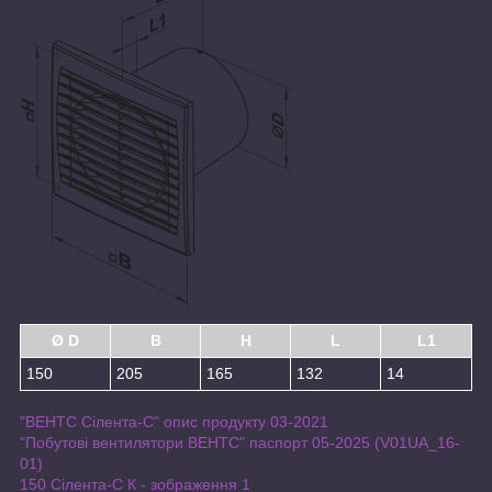
Ø D
B
H
L
L1
150
205
165
132
14
"ВЕНТС Сілента-С" опис продукту 03-2021
"Побутові вентилятори ВЕНТС" паспорт 05-2025 (V01UA_16-
01)
150 Сілента-С К - зображення 1