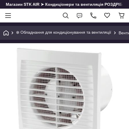
Магазин STK AIR ➤ Кондиціонери та вентиляція РОЗДРІБ | О
❄️ Обладнання для кондиціонування та вентиляції
Вент