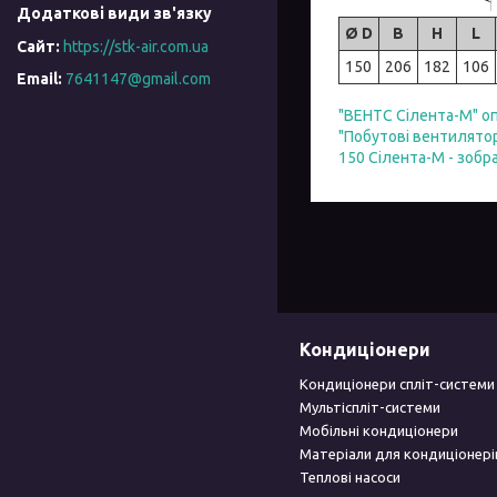
Ø D
B
H
L
https://stk-air.com.ua
150
206
182
106
7641147@gmail.com
"ВЕНТС Сілента-М" о
"Побутові вентилято
150 Сілента-М - зобр
Кондиціонери
Кондиціонери спліт-системи
Мультіспліт-системи
Мобільні кондиціонери
Матеріали для кондиціонері
Теплові насоси