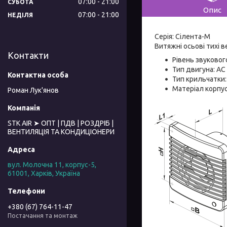
07:00
21:00
СУБОТА
Опис
07:00
21:00
НЕДІЛЯ
Серія: Сілента-М
Витяжні осьові тихі 
Контакти
Рівень звукового
Тип двигуна: AC
Тип крильчатки
Матеріал корпус
Роман Лук'янов
STK AIR ➤ ОПТ | ПДВ | РОЗДРІБ |
ВЕНТИЛЯЦІЯ ТА КОНДИЦІОНЕРИ
вул. Молочна 11, корпус-5,
61001, Харків, Україна
+380 (67) 764-11-47
Постачання та монтаж