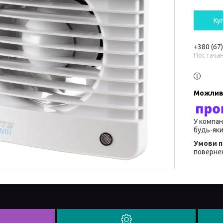
Ку
+380 (67
Постача
У компан
будь-яки
повернен