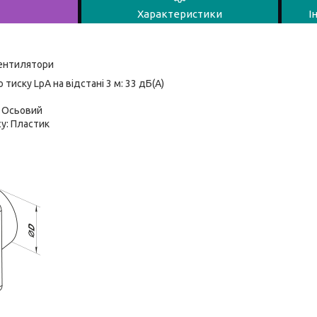
Характеристики
І
вентилятори
 тиску LpA на відстані 3 м: 33 дБ(А)
: Осьовий
у: Пластик