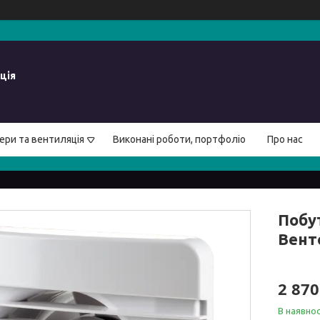
ція
ери та вентиляція
Виконані роботи, портфоліо
Про нас
Побу
Вент
2 870
В наявнос