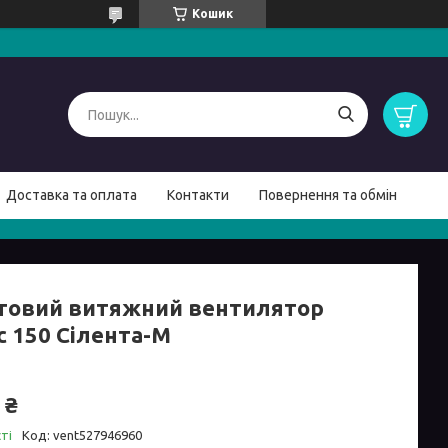
Кошик
Доставка та оплата
Контакти
Повернення та обмін
товий витяжний вентилятор
с 150 Сілента-М
 ₴
ті
Код:
vent527946960