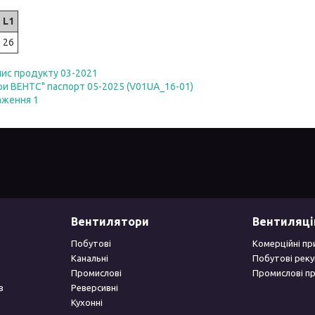
L1
26
пис продукту 03-2021
ри ВЕНТС" паспорт 05-2025 (V01UA_16-01)
аження 1
Вентилятори
Вентиляці
Побутові
Комерційні пр
Канальні
Побутові рек
Промислові
Промислові п
в
Реверсивні
Кухонні