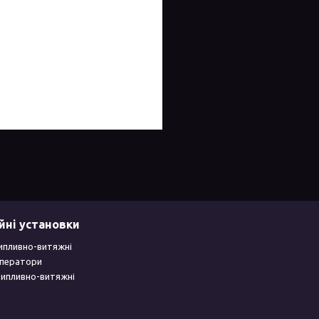
йні установки
ипливно-витяжні
уператори
рипливно-витяжні