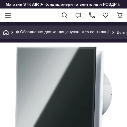
Магазин STK AIR ➤ Кондиціонери та вентиляція РОЗДРІБ | О
❄️ Обладнання для кондиціонування та вентиляції
Вент