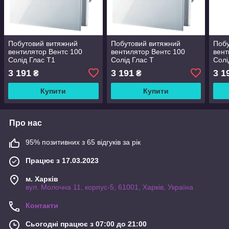
Побутовий витяжний
Побутовий витяжний
Побу
вентилятор Вентс 100
вентилятор Вентс 100
вент
Солід Глас T1
Солід Глас Т
Солі
3 191
3 191
3 1
₴
₴
Купити
Купити
Про нас
95% позитивних з 65 відгуків за рік
Працює з 17.03.2023
м. Харків
вул. Молочна 11, корпус-5, 61001, Харків, Україна
Контакти
Сьогодні працює з 07:00 до 21:00