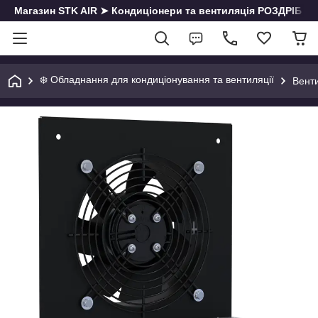
Магазин STK AIR ➤ Кондиціонери та вентиляція РОЗДРІБ | О
❄️ Обладнання для кондиціонування та вентиляції
Вент