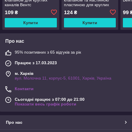
каналів Вентс
пластиною для круглих
1111(100mm)
каналів Вентс
109
124
99
₴
₴
1511(D100/150/134)
Купити
Купити
Про нас
95% позитивних з 65 відгуків за рік
Працює з 17.03.2023
м. Харків
вул. Молочна 11, корпус-5, 61001, Харків, Україна
Контакти
Сьогодні працює з 07:00 до 21:00
Показати весь графік роботи
Про нас