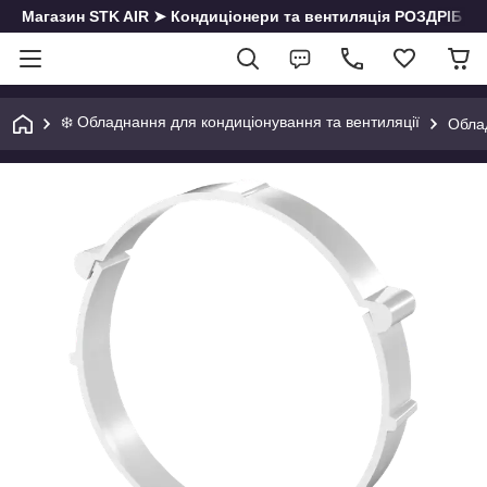
Магазин STK AIR ➤ Кондиціонери та вентиляція РОЗДРІБ | О
❄️ Обладнання для кондиціонування та вентиляції
Облад