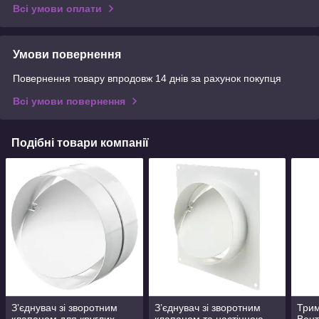
Всі умови оплати
Умови повернення
Повернення товару впродовж 14 днів за рахунок покупця
Всі умови повернення
Подібні товари компанії
З’єднувач зі зворотним
З’єднувач зі зворотним
Трим
клапаном для круглих
клапаном та настінною
Вент