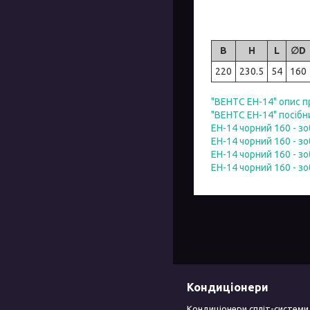
B
H
L
∅D
220
230.5
54
160
"ВЕНТС ЕН-14" опис 
"ВЕНТС ЕН-14" посібн
ЕН-14 чорний 160 - з
ЕН-14 чорний 160 - з
ЕН-14 чорний 160 - з
ЕН-14 чорний 160 - з
Кондиціонери
Кондиціонери спліт-системи