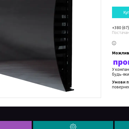
Ку
+380 (67
Постача
У компан
будь-яки
повернен