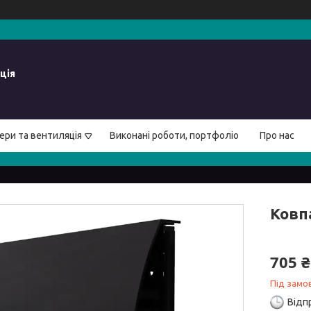
ція
ери та вентиляція
Виконані роботи, портфоліо
Про нас
Ковп
705 ₴
Під замо
Відп