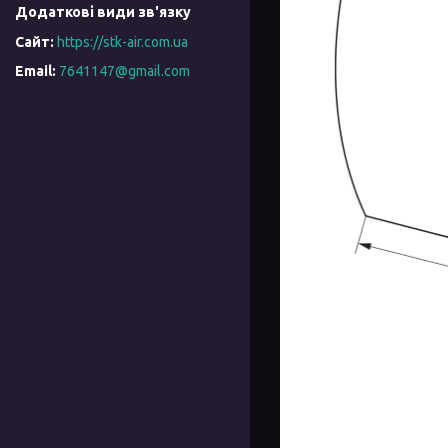
https://stk-air.com.ua
7641147@gmail.com