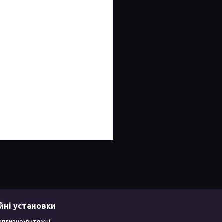
йні установки
ипливно-витяжні