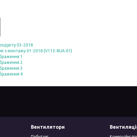
продукту 03-2018
ик з монтажу 01-2018 (V113-8UA-01)
ображення 1
ображення 2
ображення 3
ображення 4
Вентилятори
Вентиляці
Побутові
Комерційні пр