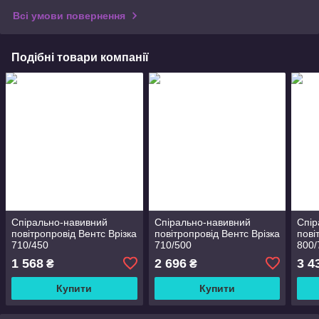
Всі умови повернення
Подібні товари компанії
Спірально-навивний
Спірально-навивний
Спір
повітропровід Вентс Врізка
повітропровід Вентс Врізка
пові
710/450
710/500
800/
1 568
2 696
3 4
₴
₴
Купити
Купити