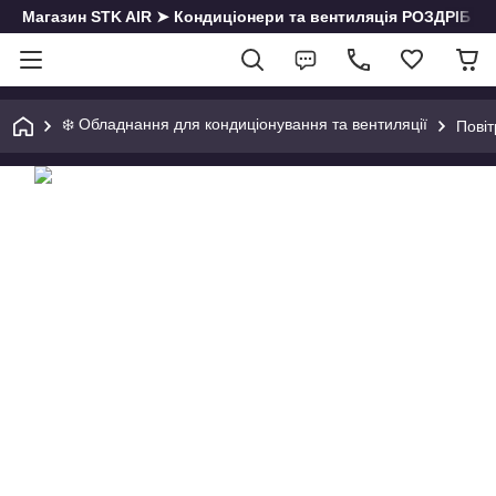
Магазин STK AIR ➤ Кондиціонери та вентиляція РОЗДРІБ | О
❄️ Обладнання для кондиціонування та вентиляції
Пові