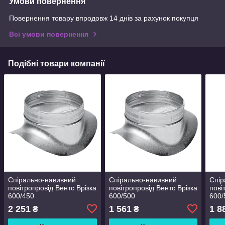
Умови повернення
Повернення товару впродовж 14 днів за рахунок покупця
Всі умови повернення
Подібні товари компанії
Спірально-навивний
Спірально-навивний
Спір
повітропровід Вентс Врізка
повітропровід Вентс Врізка
пові
600/450
600/500
600/
2 251
1 561
1 8
₴
₴