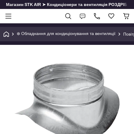
Магазин STK AIR ➤ Кондиціонери та вентиляція РОЗДРІБ | О
❄️ Обладнання для кондиціонування та вентиляції
Пові