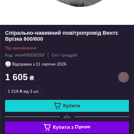
Спірально-навивний повітропровід Вентс
Врізка 600/600
Під замовлення
Код: vent458330258
Опт і роздріб
Відправка з
11 серпня 2026
1 605
₴
1 518 ₴
від 3 шт.
Купити
або
Купити з