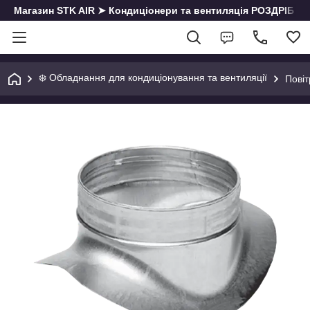
Магазин STK AIR ➤ Кондиціонери та вентиляція РОЗДРІБ | О
❄️ Обладнання для кондиціонування та вентиляції
Пові