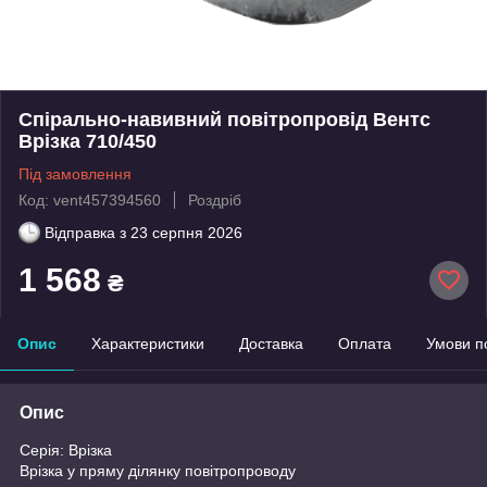
Спірально-навивний повітропровід Вентс
Врізка 710/450
Під замовлення
Код: vent457394560
Роздріб
Відправка з
23 серпня 2026
1 568
₴
Опис
Характеристики
Доставка
Оплата
Умови п
Опис
Серія: Врізка
Врізка у пряму ділянку повітропроводу