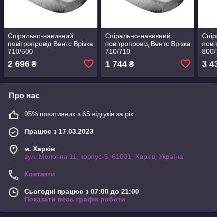
Спірально-навивний
Спірально-навивний
Спір
повітропровід Вентс Врізка
повітропровід Вентс Врізка
пові
710/500
710/710
800/
2 696
1 744
3 4
₴
₴
Про нас
95% позитивних з 65 відгуків за рік
Працює з 17.03.2023
м. Харків
вул. Молочна 11, корпус-5, 61001, Харків, Україна
Контакти
Сьогодні працює з 07:00 до 21:00
Показати весь графік роботи