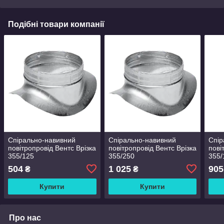
Подібні товари компанії
Спірально-навивний
Спірально-навивний
Спір
повітропровід Вентс Врізка
повітропровід Вентс Врізка
пові
355/125
355/250
355/
504
1 025
905
₴
₴
Купити
Купити
Про нас