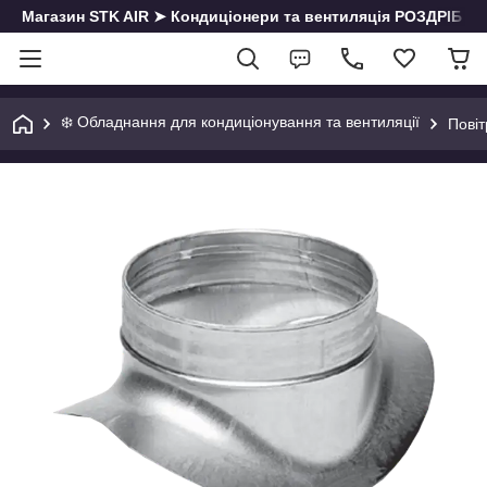
Магазин STK AIR ➤ Кондиціонери та вентиляція РОЗДРІБ | О
❄️ Обладнання для кондиціонування та вентиляції
Пові