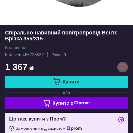
Спірально-навивний повітропровід Вентс
Врізка 355/315
В наявності
Код: vent455723532
Роздріб
1 367
₴
Купити
або
Купити з
Що таке купити з Пром?
Замовлення під захистом