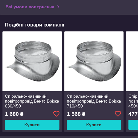
Всі умови повернення
Подібні товари компанії
Спірально-навивний
Спірально-навивний
Спір
повітропровід Вентс Врізка
повітропровід Вентс Врізка
пові
630/450
710/450
450/
1 680
1 568
477
₴
₴
Купити
Купити