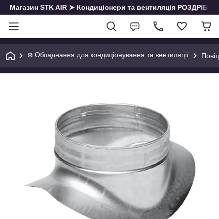
Магазин STK AIR ➤ Кондиціонери та вентиляція РОЗДРІБ | О
❄️ Обладнання для кондиціонування та вентиляції
Пові