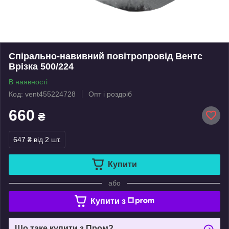
Спірально-навивний повітропровід Вентс
Врізка 500/224
В наявності
Код: vent455224728
Опт і роздріб
660
₴
647 ₴
від 2 шт.
Купити
або
Купити з
Що таке купити з Пром?