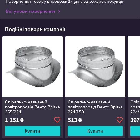
Повернення товару впродовж 14 днів за рахунок покупця
Всі умови повернення
Подібні товари компанії
Спірально-навивний
Спірально-навивний
Спір
повітропровід Вентс Врізка
повітропровід Вентс Врізка
пові
355/224
224/150
224/
1 151
513
397
₴
₴
Купити
Купити