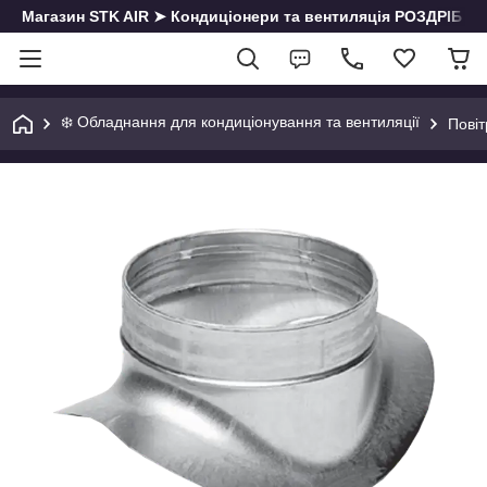
Магазин STK AIR ➤ Кондиціонери та вентиляція РОЗДРІБ | О
❄️ Обладнання для кондиціонування та вентиляції
Пові