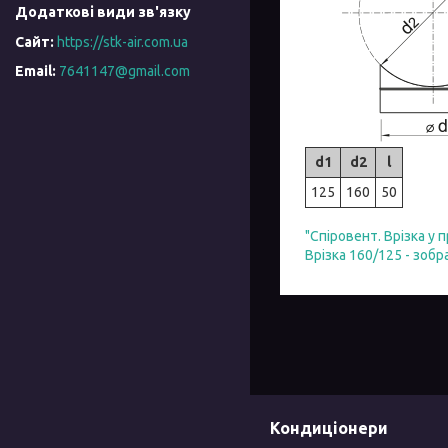
https://stk-air.com.ua
7641147@gmail.com
d1
d2
l
125
160
50
"Спіровент. Врізка у
Врізка 160/125 - зоб
Кондиціонери