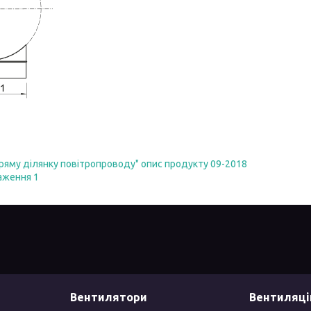
 пряму ділянку повітропроводу" опис продукту 09-2018
раження 1
Вентилятори
Вентиляці