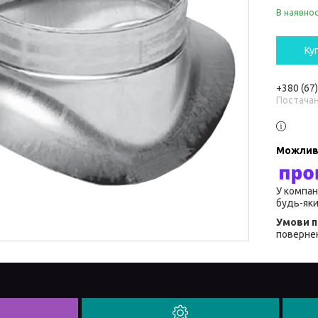
В наявнос
Ку
+380 (67
Постача
У компан
будь-яки
повернен