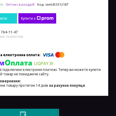
ті
Оптом і в роздріб
Код:
vent453312187
пити
Купити з
) 764-11-47
ння та монтаж
ії підключені електронні платежі. Тепер ви можете купити
й товар не покидаючи сайту.
ня товару протягом 14 днів
за рахунок покупця