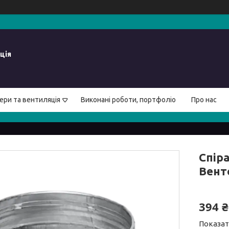
ція
ери та вентиляція
Виконані роботи, портфоліо
Про нас
Спір
Вентс
394 ₴
Показат