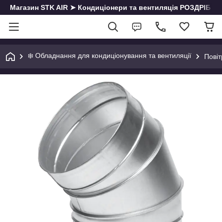
Магазин STK AIR ➤ Кондиціонери та вентиляція РОЗДРІБ | О
❄️ Обладнання для кондиціонування та вентиляції
Пові