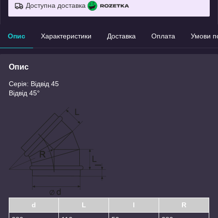
Доступна доставка
Опис
Характеристики
Доставка
Оплата
Умови п
Опис
Серія: Відвід 45
Відвід 45°
d
L
l
R