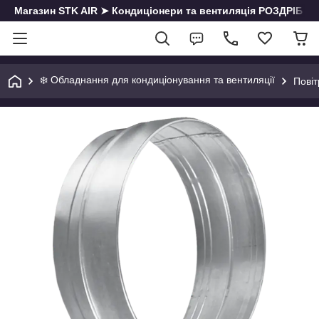
Магазин STK AIR ➤ Кондиціонери та вентиляція РОЗДРІБ | О
❄️ Обладнання для кондиціонування та вентиляції
Пові