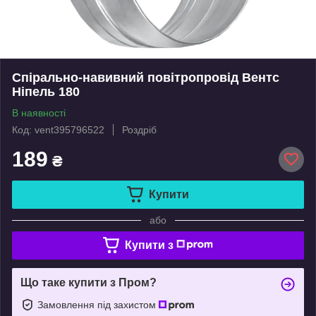
Спірально-навивний повітропровід Вентс
Ніпель 180
В наявності
Код: vent395796522
Роздріб
189
₴
Купити
або
Купити з
Що таке купити з Пром?
Замовлення під захистом