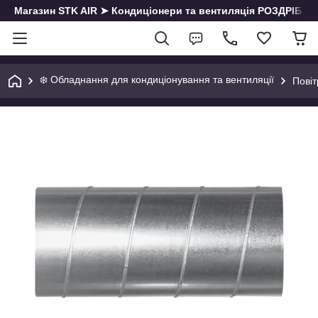
Магазин STK AIR ➤ Кондиціонери та вентиляція РОЗДРІБ | О
❄️ Обладнання для кондиціонування та вентиляції
Пові