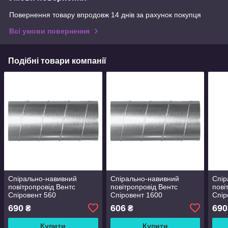
Повернення товару впродовж 14 днів за рахунок покупця
Всі умови повернення
Подібні товари компанії
Спірально-навивний
Спірально-навивний
Спір
повітропровід Вентс
повітропровід Вентс
пові
Спіровент 560
Спіровент 1600
Спір
690
606
690
₴
₴
Купити
Купити