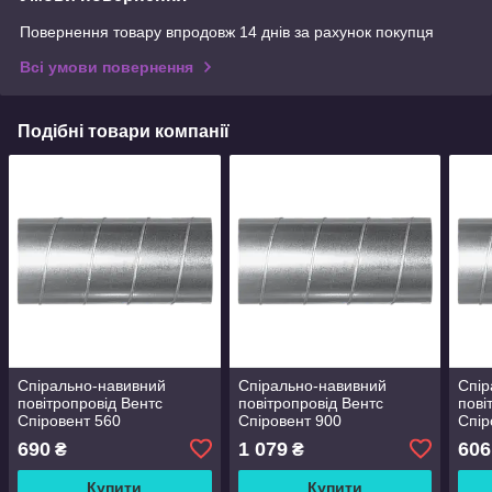
Повернення товару впродовж 14 днів за рахунок покупця
Всі умови повернення
Подібні товари компанії
Спірально-навивний
Спірально-навивний
Спір
повітропровід Вентс
повітропровід Вентс
пові
Спіровент 560
Спіровент 900
Спір
690
1 079
606
₴
₴
Купити
Купити