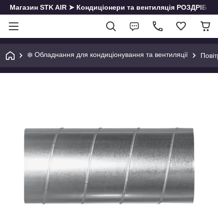
Магазин STK AIR ➤ Кондиціонери та вентиляція РОЗДРІБ | О
❄️ Обладнання для кондиціонування та вентиляції
Пові