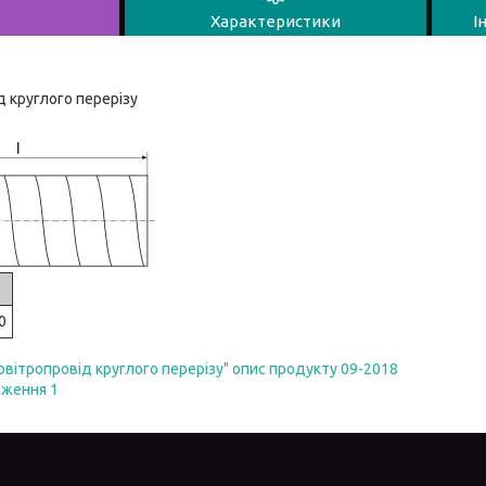
Характеристики
І
 круглого перерізу
0
овітропровід круглого перерізу" опис продукту 09-2018
аження 1