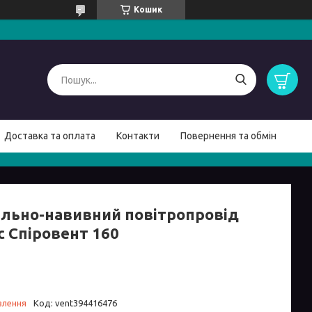
Кошик
Доставка та оплата
Контакти
Повернення та обмін
ально-навивний повітропровід
с Спіровент 160
влення
Код:
vent394416476