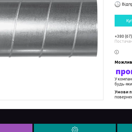
Відп
Ку
+380 (67
Постача
У компан
будь-яки
повернен