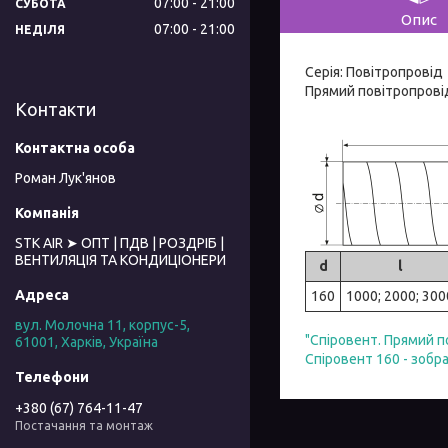
07:00
21:00
СУБОТА
Опис
07:00
21:00
НЕДІЛЯ
Серія: Повітропровід
Прямий повітропровід
Контакти
Роман Лук'янов
STK AIR ➤ ОПТ | ПДВ | РОЗДРІБ |
ВЕНТИЛЯЦІЯ ТА КОНДИЦІОНЕРИ
d
l
160
1000; 2000; 300
вул. Молочна 11, корпус-5,
"Спіровент. Прямий п
61001, Харків, Україна
Спіровент 160 - зобр
+380 (67) 764-11-47
Постачання та монтаж