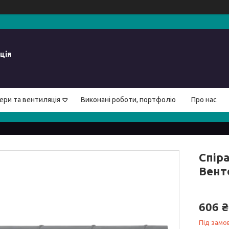
ція
ери та вентиляція
Виконані роботи, портфоліо
Про нас
Спір
Вент
606 ₴
Під замо