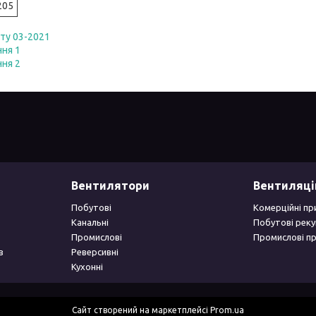
205
ту 03-2021
ння 1
ння 2
Вентилятори
Вентиляці
Побутові
Комерційні пр
Канальні
Побутові рек
Промислові
Промислові п
в
Реверсивні
Кухонні
Сайт створений на маркетплейсі
Prom.ua