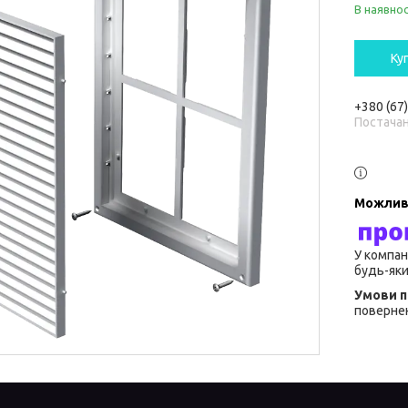
В наявнос
Ку
+380 (67
Постача
У компан
будь-яки
повернен