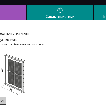
Характеристики
І
ешітки пластикові
у: Пластик
 решіток: Антимоскітна сітка
B1