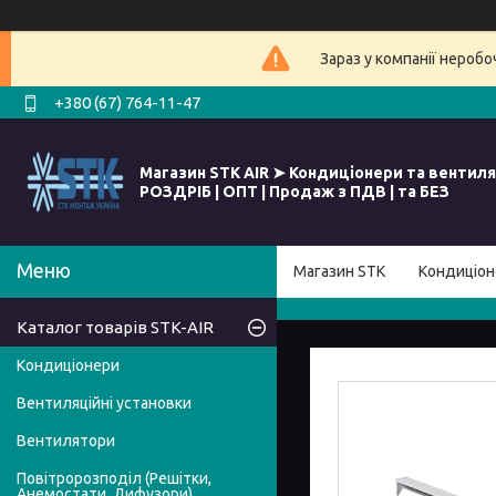
Зараз у компанії нероб
+380 (67) 764-11-47
Магазин STK AIR ➤ Кондиціонери та вентиля
РОЗДРІБ | ОПТ | Продаж з ПДВ | та БЕЗ
Магазин STK
Кондиціон
Каталог товарів STK-AIR
Кондиціонери
Вентиляційні установки
Вентилятори
Повітророзподіл (Решітки,
Анемостати, Дифузори)