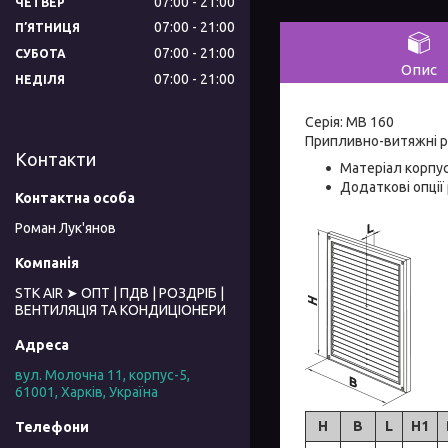
07:00
21:00
ЧЕТВЕР
07:00
21:00
ПʼЯТНИЦЯ
07:00
21:00
СУБОТА
Опис
07:00
21:00
НЕДІЛЯ
Серія: МВ 160
Припливно-витяжні р
Контакти
Матеріал корпус
Додаткові опції
Роман Лук'янов
STK AIR ➤ ОПТ | ПДВ | РОЗДРІБ |
ВЕНТИЛЯЦІЯ ТА КОНДИЦІОНЕРИ
вул. Молочна 11, корпус-5,
61001, Харків, Україна
H
B
L
H1