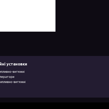
йні установки
ипливно-витяжні
уператори
рипливно-витяжні