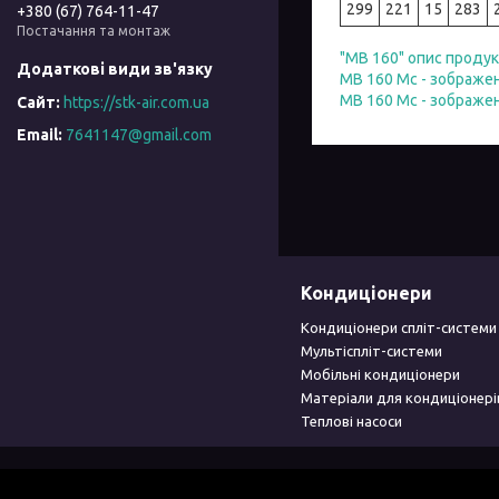
299
221
15
283
+380 (67) 764-11-47
Постачання та монтаж
"МВ 160" опис продук
МВ 160 Мс - зображе
МВ 160 Мс - зображе
https://stk-air.com.ua
7641147@gmail.com
Кондиціонери
Кондиціонери спліт-системи
Мультіспліт-системи
Мобільні кондиціонери
Матеріали для кондиціонері
Теплові насоси