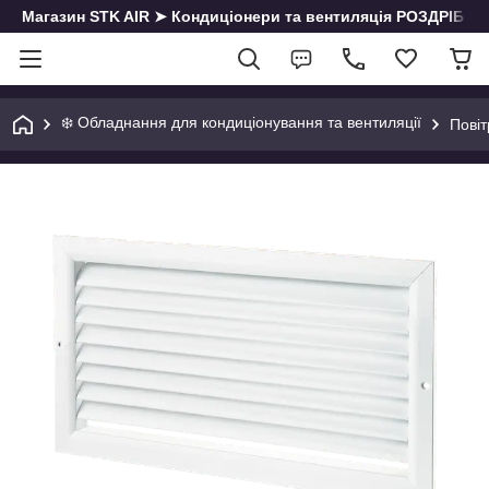
Магазин STK AIR ➤ Кондиціонери та вентиляція РОЗДРІБ | О
❄️ Обладнання для кондиціонування та вентиляції
Повіт