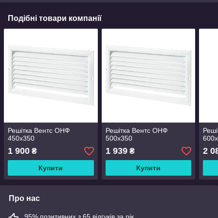
Подібні товари компанії
Решітка Вентс ОНФ
Решітка Вентс ОНФ
Реші
450x350
500x350
600
1 900
1 939
2 0
₴
₴
Купити
Купити
Про нас
95% позитивних з 65 відгуків за рік