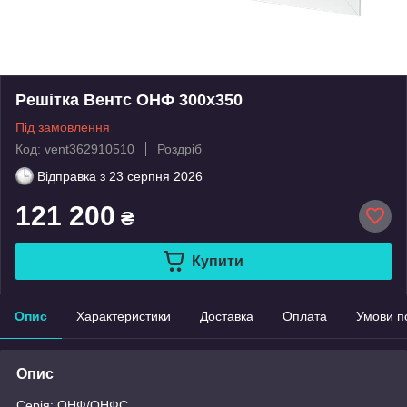
Решітка Вентс ОНФ 300x350
Під замовлення
Код: vent362910510
Роздріб
Відправка з
23 серпня 2026
121 200
₴
Купити
Опис
Характеристики
Доставка
Оплата
Умови п
Опис
Серія: ОНФ/ОНФС