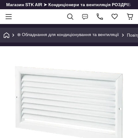
Магазин STK AIR ➤ Кондиціонери та вентиляція РОЗДРІБ | О
❄️ Обладнання для кондиціонування та вентиляції
Повіт