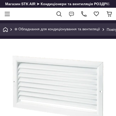
Магазин STK AIR ➤ Кондиціонери та вентиляція РОЗДРІБ | О
❄️ Обладнання для кондиціонування та вентиляції
Повіт