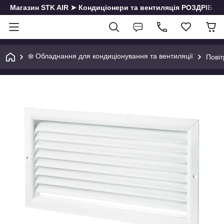
Магазин STK AIR ➤ Кондиціонери та вентиляція РОЗДРІБ | О
❄️ Обладнання для кондиціонування та вентиляції
Повіт