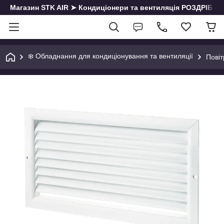
Магазин STK AIR ➤ Кондиціонери та вентиляція РОЗДРІБ | О
❄️ Обладнання для кондиціонування та вентиляції
Повіт