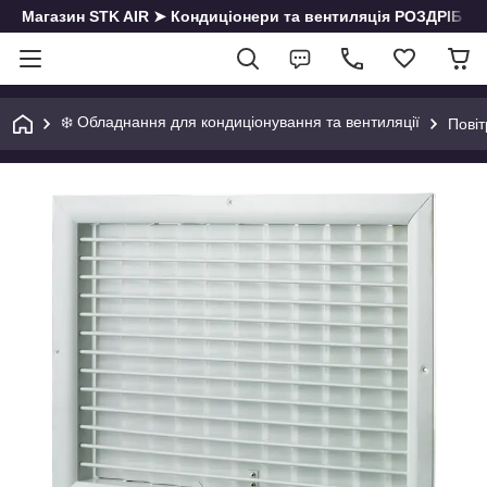
Магазин STK AIR ➤ Кондиціонери та вентиляція РОЗДРІБ | О
❄️ Обладнання для кондиціонування та вентиляції
Повіт