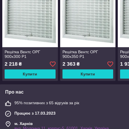
Решітка Вентс ОРГ
Решітка Вентс ОРГ
Реші
900x300 Р1
900x350 Р1
900x
2 218
2 363
1 9
₴
₴
Купити
Купити
Про нас
95% позитивних з 65 відгуків за рік
Працює з 17.03.2023
м. Харків
вул. Молочна 11, корпус-5, 61001, Харків, Україна