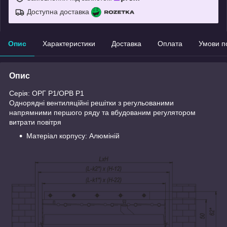
Доступна доставка
Опис
Характеристики
Доставка
Оплата
Умови п
Опис
Серія: ОРГ Р1/ОРВ Р1
Однорядні вентиляційні решітки з регульованими
напрямними першого ряду та вбудованим регулятором
витрати повітря
Матеріал корпусу: Алюміній