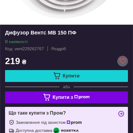
Дифузор Вентс МВ 150 ПФ
В наявності
Код: vent229262767
Роздріб
219
₴
Купити
або
Купити з
Що таке купити з Пром?
Замовлення під захистом
Доступна доставка