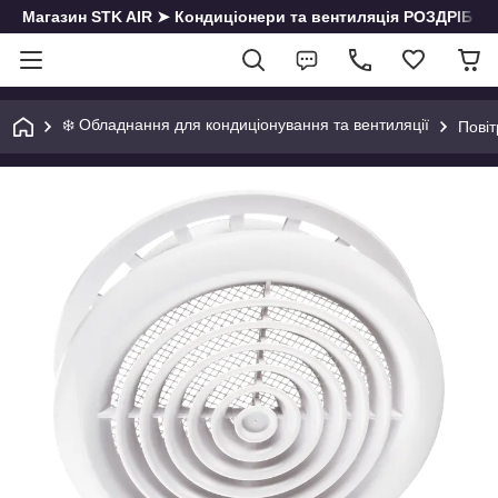
Магазин STK AIR ➤ Кондиціонери та вентиляція РОЗДРІБ | О
❄️ Обладнання для кондиціонування та вентиляції
Повіт