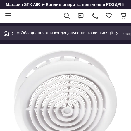
Магазин STK AIR ➤ Кондиціонери та вентиляція РОЗДРІБ | О
❄️ Обладнання для кондиціонування та вентиляції
Повіт