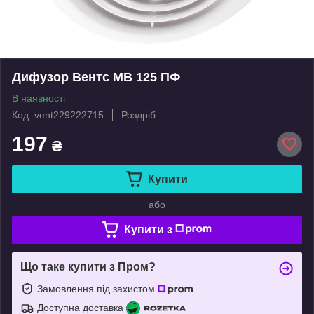
Дифузор Вентс МВ 125 ПФ
В наявності
Код: vent229222715
Роздріб
197
₴
Купити
або
Купити з
Що таке купити з Пром?
Замовлення під захистом
Доступна доставка