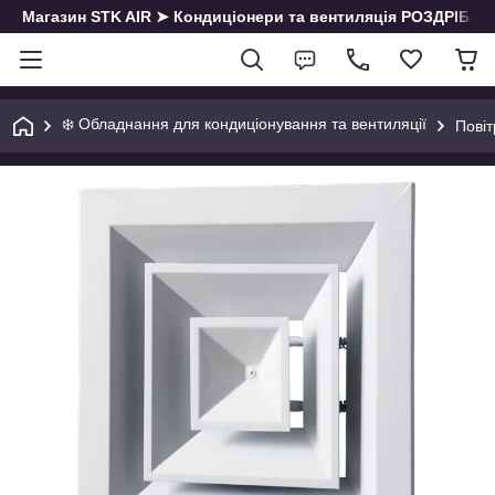
Магазин STK AIR ➤ Кондиціонери та вентиляція РОЗДРІБ | О
❄️ Обладнання для кондиціонування та вентиляції
Повіт