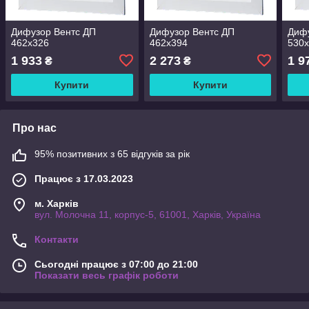
Дифузор Вентс ДП
Дифузор Вентс ДП
Дифу
462x326
462x394
530
1 933
2 273
1 9
₴
₴
Купити
Купити
Про нас
95% позитивних з 65 відгуків за рік
Працює з 17.03.2023
м. Харків
вул. Молочна 11, корпус-5, 61001, Харків, Україна
Контакти
Сьогодні працює з 07:00 до 21:00
Показати весь графік роботи