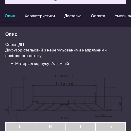
Опис
Характеристики
Доставка
Оплата
Умови п
Опис
Серія: ДП
Дифузор стельовий з нерегульованими напрямними
повітряного потоку
Матеріал корпусу: Алюміній
L
H
l
h