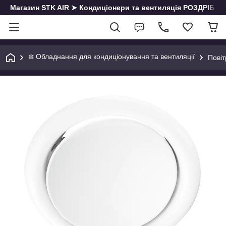
Магазин STK AIR ➤ Кондиціонери та вентиляція РОЗДРІБ | О
❄️ Обладнання для кондиціонування та вентиляції
Повіт