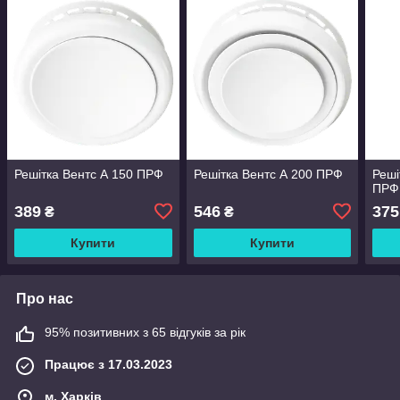
Решітка Вентс А 150 ПРФ
Решітка Вентс А 200 ПРФ
Реші
ПРФ
389
546
375
₴
₴
Купити
Купити
Про нас
95% позитивних з 65 відгуків за рік
Працює з 17.03.2023
м. Харків