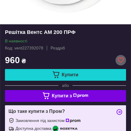
Решітка Вентс АМ 200 ПРФ
В наявності
Код: vent227392078
Роздріб
960
₴
Купити
або
Купити з
Що таке купити з Пром?
Замовлення під захистом
Доступна доставка