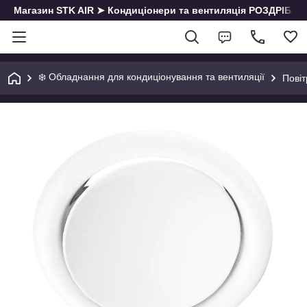
Магазин STK AIR ➤ Кондиціонери та вентиляція РОЗДРІБ | О
❄️ Обладнання для кондиціонування та вентиляції
Повіт