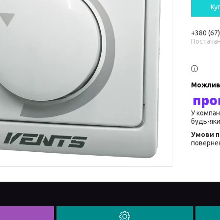
Ку
+380 (67
Постача
У компан
будь-яки
повернен