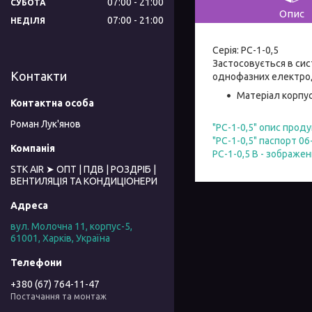
07:00
21:00
СУБОТА
Опис
07:00
21:00
НЕДІЛЯ
Серія: РС-1-0,5
Застосовується в си
Контакти
однофазних електрод
Матеріал корпус
Роман Лук'янов
"РС-1-0,5" опис прод
"РС-1-0,5" паспорт 06
РС-1-0,5 В - зображен
STK AIR ➤ ОПТ | ПДВ | РОЗДРІБ |
ВЕНТИЛЯЦІЯ ТА КОНДИЦІОНЕРИ
вул. Молочна 11, корпус-5,
61001, Харків, Україна
+380 (67) 764-11-47
Постачання та монтаж