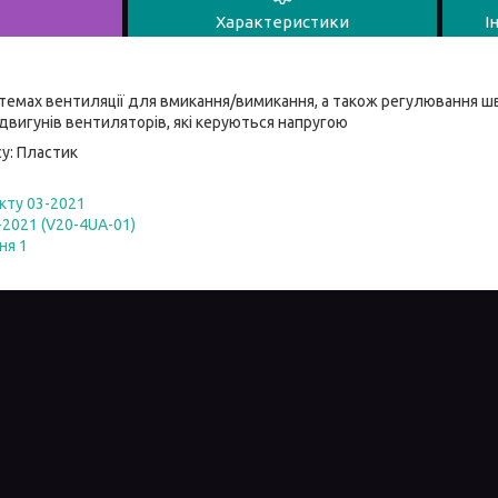
Характеристики
І
стемах вентиляції для вмикання/вимикання, а також регулювання ш
вигунів вентиляторів, які керуються напругою
у: Пластик
укту 03-2021
-2021 (V20-4UA-01)
ня 1