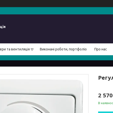
ція
ери та вентиляція
Виконані роботи, портфоліо
Про нас
Регу
2 570
В наявнос