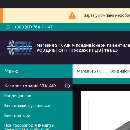
Зараз у компанії нероб
+380 (67) 764-11-47
Магазин STK AIR ➤ Кондиціонери та вентиля
РОЗДРІБ | ОПТ | Продаж з ПДВ | та БЕЗ
Магазин STK
Кондиціон
Каталог товарів STK-AIR
Кондиціонери
Вентиляційні установки
Вентилятори
Повітророзподіл (Решітки,
Анемостати, Дифузори)