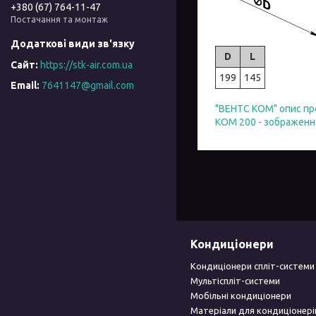
+380 (67) 764-11-47
Постачання та монтаж
D
L
https://stk-air.com.ua
199
145
7641147@gmail.com
"ВЕНТС KOM" опис пр
КОМ 200 - зображенн
Кондиціонери
Кондиціонери спліт-системи
Мультіспліт-системи
Мобільні кондиціонери
Матеріали для кондиціонері