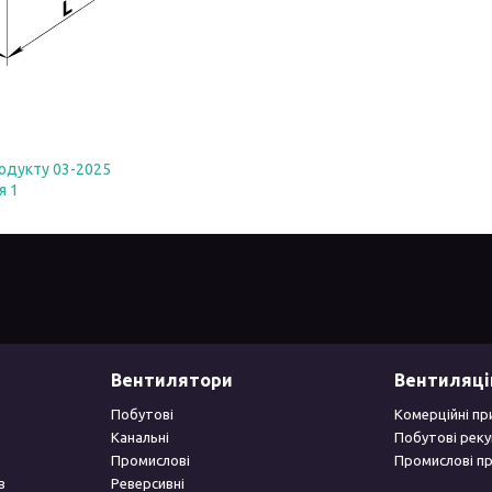
одукту 03-2025
я 1
Вентилятори
Вентиляці
Побутові
Комерційні пр
Канальні
Побутові рек
Промислові
Промислові п
в
Реверсивні