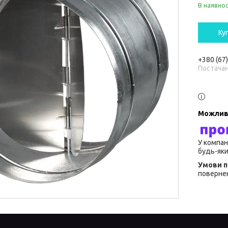
В наявнос
Ку
+380 (67
Постача
У компан
будь-яки
повернен