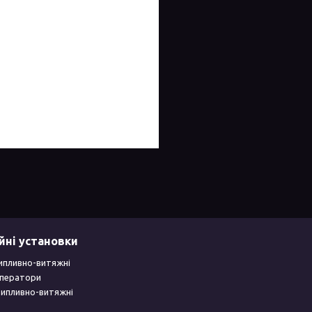
йні установки
ипливно-витяжні
уператори
рипливно-витяжні