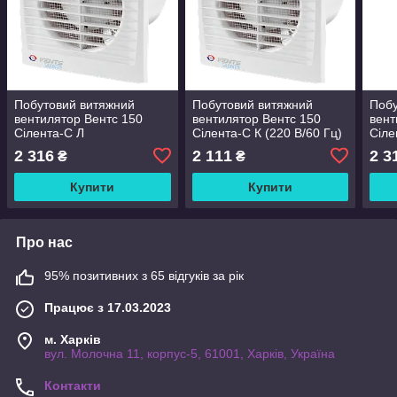
Побутовий витяжний
Побутовий витяжний
Побу
вентилятор Вентс 150
вентилятор Вентс 150
вент
Сілента-С Л
Сілента-С К (220 В/60 Гц)
Сіле
2 316
2 111
2 3
₴
₴
Купити
Купити
Про нас
95% позитивних з 65 відгуків за рік
Працює з 17.03.2023
м. Харків
вул. Молочна 11, корпус-5, 61001, Харків, Україна
Контакти