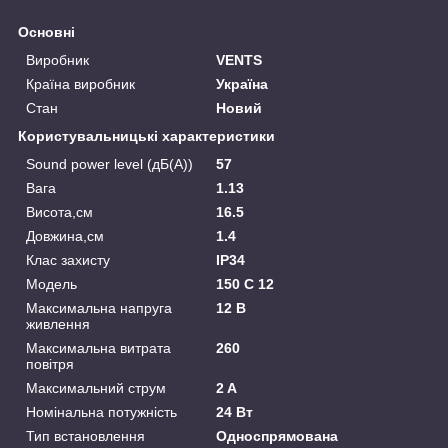
Основні
Виробник
VENTS
Країна виробник
Україна
Стан
Новий
Користувальницькі характеристики
Sound power level (дБ(А))
57
Вага
1.13
Висота,см
16.5
Довжина,см
1.4
Клас захисту
IP34
Мoдель
150 С 12
Максимальна напруга
12 В
живлення
Максимальна витрата
260
повітря
Максимальний струм
2 A
Номінальна потужність
24 Вт
Тип встановлення
Односпрямована