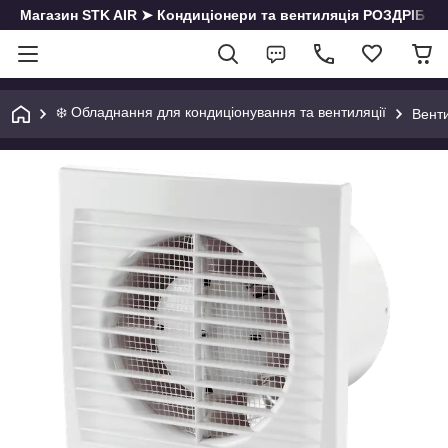
Магазин STK AIR ➤ Кондиціонери та вентиляція РОЗДРІБ | О
❄️ Обладнання для кондиціонування та вентиляції
Вент