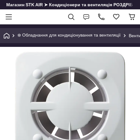
Магазин STK AIR ➤ Кондиціонери та вентиляція РОЗДРІБ | О
❄️ Обладнання для кондиціонування та вентиляції
Вент