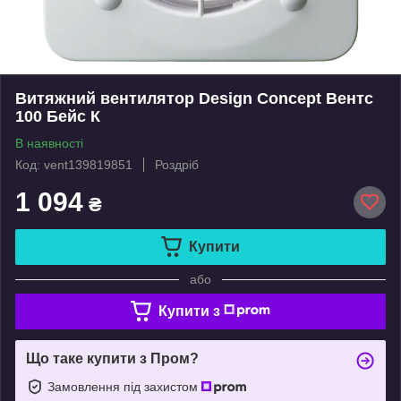
Витяжний вентилятор Design Concept Вентс
100 Бейс К
В наявності
Код: vent139819851
Роздріб
1 094
₴
Купити
або
Купити з
Що таке купити з Пром?
Замовлення під захистом