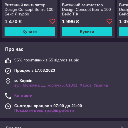
Витяжний вентилятор
Витяжний вентилятор
Витя
Design Concept Вентс 100
Design Concept Вентс 100
Desi
Бейс Л турбо
Бейс Т К
Бейс
1 470
1 996
1 0
₴
₴
Купити
Купити
Про нас
95% позитивних з 65 відгуків за рік
Працює з 17.03.2023
м. Харків
вул. Молочна 11, корпус-5, 61001, Харків, Україна
Контакти
Сьогодні працює з 07:00 до 21:00
Показати весь графік роботи
Про нас