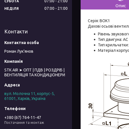
07:00
21:00
СУБОТА
Опис
07:00
21:00
НЕДІЛЯ
Серія: ВОК1
Дахові осьові венти
Контакти
Рівень звукового
Тип двигуна: AC
Тип крильчатки
Матеріал корпус
Роман Лук'янов
STK AIR ➤ ОПТ | ПДВ | РОЗДРІБ |
ВЕНТИЛЯЦІЯ ТА КОНДИЦІОНЕРИ
вул. Молочна 11, корпус-5,
61001, Харків, Україна
+380 (67) 764-11-47
Постачання та монтаж