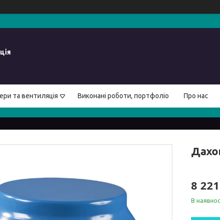
ція
ери та вентиляція
Виконані роботи, портфоліо
Про нас
Дахо
8 221
В наявнос