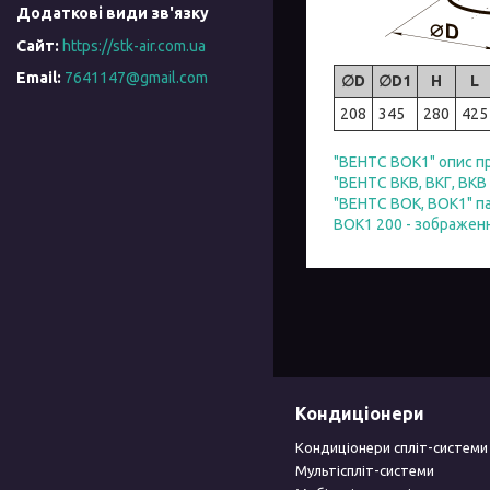
https://stk-air.com.ua
7641147@gmail.com
∅D
∅D1
H
L
208
345
280
425
"ВЕНТС ВОК1" опис п
"ВЕНТС ВКВ, ВКГ, ВКВ
"ВЕНТС ВОК, ВОК1" п
ВОК1 200 - зображен
Кондиціонери
Кондиціонери спліт-системи
Мультіспліт-системи