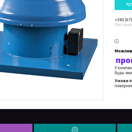
Ку
+380 (67
Постача
У компан
будь-яки
повернен