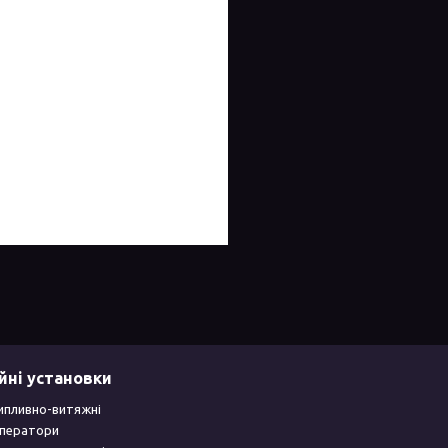
йні установки
ипливно-витяжні
уператори