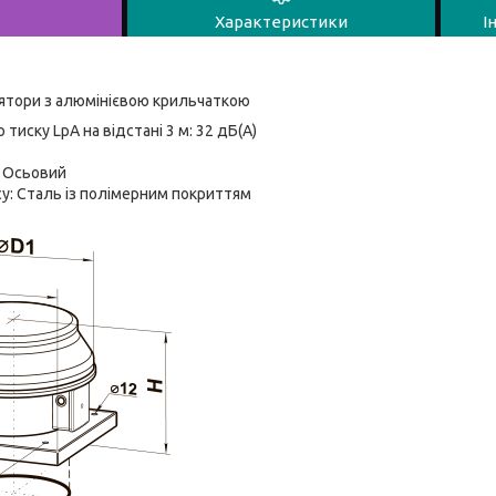
Характеристики
І
лятори з алюмінієвою крильчаткою
 тиску LpA на відстані 3 м: 32 дБ(А)
: Осьовий
у: Сталь із полімерним покриттям