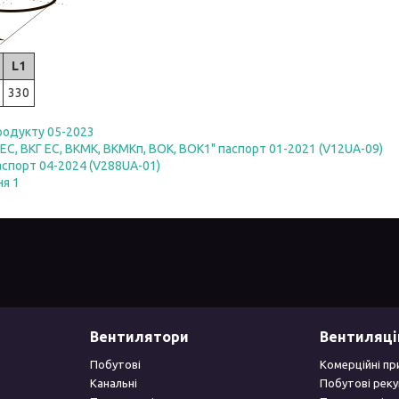
L1
330
родукту 05-2023
 ЕС, ВКГ ЕС, ВКМК, ВКМКп, ВОК, ВОК1" паспорт 01-2021 (V12UA-09)
аспорт 04-2024 (V288UA-01)
ня 1
Вентилятори
Вентиляці
Побутові
Комерційні пр
Канальні
Побутові рек