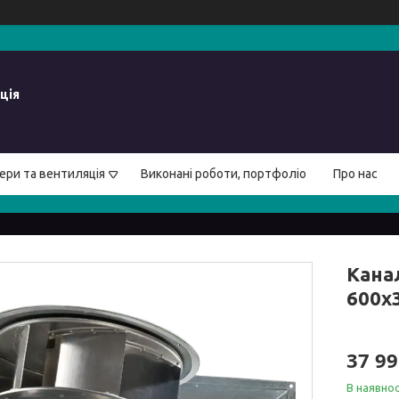
ція
ери та вентиляція
Виконані роботи, портфоліо
Про нас
Кана
600x
37 99
В наявнос