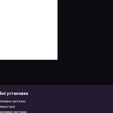
йні установки
ипливно-витяжні
уператори
рипливно-витяжні