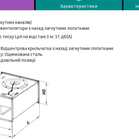
Характеристики
І
кутних каналів)
і вентилятори з назад загнутими лопатками
 тиску LpA на відстані 3 м: 51 дБ(А)
 Відцентрова крильчатка з назад загнутими лопатками
су: Оцинкована сталь
довільній позиції