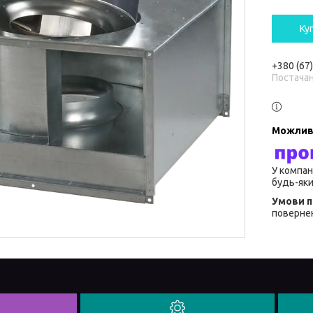
Ку
+380 (67
Постача
У компан
будь-яки
повернен