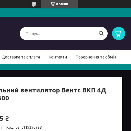
Кошик
Доставка та оплата
Контакти
Повернення та обмін
льний вентилятор Вентс ВКП 4Д
300
5 ₴
ті
Код:
vent119290728