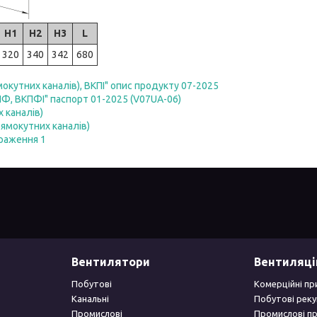
H1
H2
H3
L
320
340
342
680
окутних каналів), ВКПІ" опис продукту 07-2025
ПФ, ВКПФІ" паспорт 01-2025 (V07UA-06)
 каналів)
ямокутних каналів)
браження 1
Вентилятори
Вентиляці
Побутові
Комерційні пр
Канальні
Побутові рек
Промислові
Промислові п