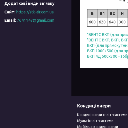
https://stk-air.com.ua
B
B1
B2
H
7641147@gmail.com
600
620
640
300
"ВЕНТС ВКП (для прям
"ВЕНТС ВКП, ВКПІ, ВК
ВКП (для прямокутних
ВКП 1000х500 (для пр
ВКП 4Д 600x300 - зо
Кондиціонери
Кондиціонери спліт-системи
Мультіспліт-системи
Мобільні кондиціонери