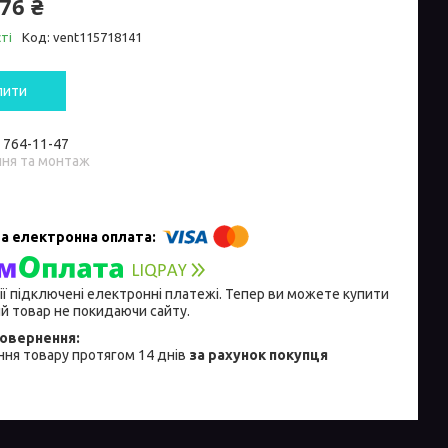
76 ₴
ті
Код:
vent115718141
пити
) 764-11-47
ння та монтаж
ії підключені електронні платежі. Тепер ви можете купити
й товар не покидаючи сайту.
ня товару протягом 14 днів
за рахунок покупця