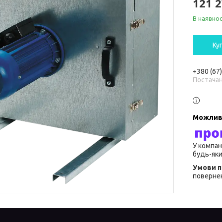
121 2
В наявнос
Ку
+380 (67
Постача
У компан
будь-яки
повернен