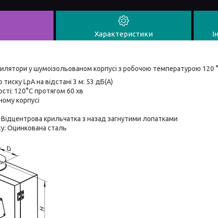
Характеристики
І
нтилятори у шумоізольованом корпусі з робочою температурою 120 
 тиску LpA на відстані 3 м: 53 дБ(А)
ості: 120°С протягом 60 хв
ному корпусі
 Відцентрова крильчатка з назад загнутими лопатками
су: Оцинкована сталь