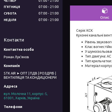
07:00
21:00
ЧЕТВЕР
07:00
21:00
ПʼЯТНИЦЯ
07:00
21:00
СУБОТА
Опис
07:00
21:00
НЕДІЛЯ
Серія: КСК
Кухонні канальні ве
Контакти
Рівень звукового
Клас вогнестійк
У шумоізольова
Тип двигуна: AC
Роман Лук'янов
Тип крильчатки:
Матеріал корпу
STK AIR ➤ ОПТ | ПДВ | РОЗДРІБ |
ВЕНТИЛЯЦІЯ ТА КОНДИЦІОНЕРИ
вул. Молочна 11, корпус-5,
61001, Харків, Україна