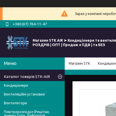
Зараз у компанії нероб
+380 (67) 764-11-47
Магазин STK AIR ➤ Кондиціонери та вентиля
РОЗДРІБ | ОПТ | Продаж з ПДВ | та БЕЗ
Магазин STK
Кондиціон
Каталог товарів STK-AIR
Кондиціонери
Вентиляційні установки
Вентилятори
Повітророзподіл (Решітки,
Анемостати, Дифузори)