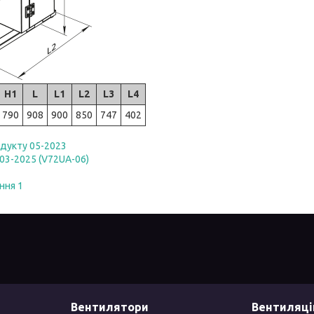
H1
L
L1
L2
L3
L4
790
908
900
850
747
402
одукту 05-2023
03-2025 (V72UA-06)
ння 1
Вентилятори
Вентиляці