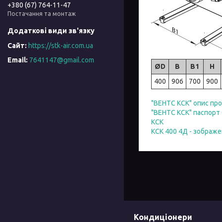
+380 (67) 764-11-47
Постачання та монтаж
https://stk-air.com.ua
7641147@gmail.com
ØD
B
B1
H
400
906
700
900
"ВЕНТС КСК" опис пр
"ВЕНТС КСК" паспорт 
КСК
КСК 400 4Д - зображе
Кондиціонери