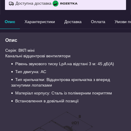
Доступна доставка
Опис
Характеристики
Доставка
Оплата
Умови п
Опис
Серія: ВКП міні
Канальні відцентрові вентилятори
Рівень звукового тиску LpA на відстані 3 м: 45 дБ(А)
Тип двигуна: AC
Тип крильчатки: Відцентрова крильчатка з вперед
загнутими лопатками
Матеріал корпусу: Сталь із полімерним покриттям
Встановлення в довільній позиції