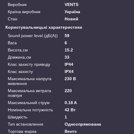
Виробник
VENTS
Країна виробник
Україна
Стан
Новий
Користувальницькі характеристики
Sound power level (дБ(А))
59
Вага
6
Висота,см
15.2
Довжина,см
33
Клас захисту приводу
IP44
Клас захисту
IPX4
Максимальна напруга
230 В
живлення
Максимальна витрата
220
повітря
Максимальний струм
0.18 A
Номінальна потужність
42 Вт
Швидкість
1
Тип встановлення
Односпрямована
Торгова марка
Вентс