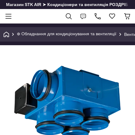
Магазин STK AIR ➤ Кондиціонери та вентиляція РОЗДРІБ | О
❄️ Обладнання для кондиціонування та вентиляції
Венти