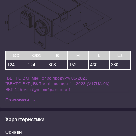
∅D
∅D1
B
H
L
L2
124
124
303
152
430
330
"ВЕНТС ВКП міні" опис продукту 05-2023
"ВЕНТС ВКП, ВКП мiнi" паспорт 11-2023 (V17UA-06)
ВКП 125 міні Дуо - зображення 1
Приховати
Характеристики
Основні