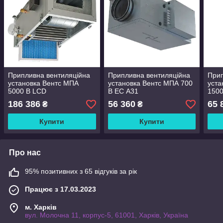
Припливна вентиляційна
Припливна вентиляційна
Прип
установка Вентс МПА
установка Вентс МПА 700
уста
5000 В LCD
В ЕС А31
1500
186 386
56 360
65 
₴
₴
Купити
Купити
Про нас
95% позитивних з 65 відгуків за рік
Працює з 17.03.2023
м. Харків
вул. Молочна 11, корпус-5, 61001, Харків, Україна