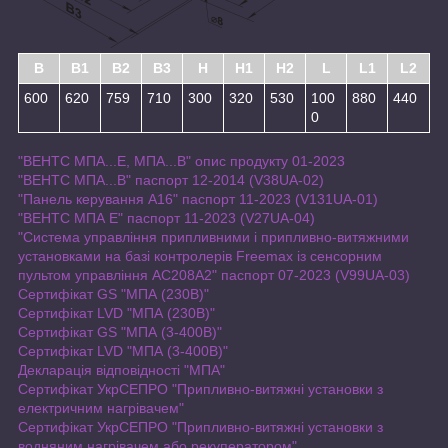
B
B1
B2
B3
H
H1
H2
L
L1
L2
600
620
759
710
300
320
530
100
880
440
0
"ВЕНТС МПА...Е, МПА...В" опис продукту 01-2023
"ВЕНТС МПА...В" паспорт 12-2014 (V38UA-02)
"Панель керування A16" паспорт 11-2023 (V131UA-01)
"ВЕНТС МПА Е" паспорт 11-2023 (V27UA-04)
"Система управління припливними і припливно-витяжними
установками на базі контролерів Freemax із сенсорним
пультом управління AC208A2" паспорт 07-2023 (V99UA-03)
Сертифікат GS "МПА (230В)"
Сертифікат LVD "МПА (230В)"
Сертифікат GS "МПА (3-400В)"
Сертифікат LVD "МПА (3-400В)"
Декларація відповідності "МПА"
Сертифікат УкрСЕПРО "Припливно-витяжні установки з
електричним нагрівачем"
Сертифiкат УкрСЕПРО "Припливно-витяжні установки з
водняним нагрівачем або рекуператором"