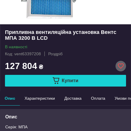
Припливна вентиляційна установка Вентс
МПА 3200 В LCD
В наявності
Код: vent63397208
Роздріб
127 804
₴
Купити
Опис
Характеристики
Доставка
Оплата
Умови п
Опис
Серія: МПА