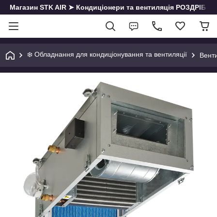
Магазин STK AIR ➤ Кондиціонери та вентиляція РОЗДРІБ | О
❄️ Обладнання для кондиціонування та вентиляції
Венти