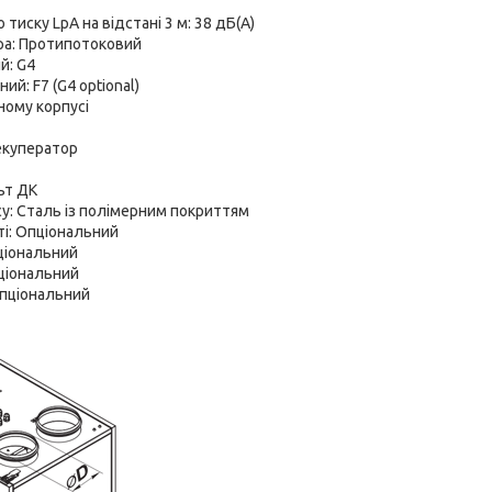
 тиску LpA на відстані 3 м: 38 дБ(А)
ра: Протипотоковий
й: G4
й: F7 (G4 optional)
ному корпусі
екуператор
ьт ДК
у: Сталь із полімерним покриттям
і: Опціональний
ціональний
ціональний
Опціональний