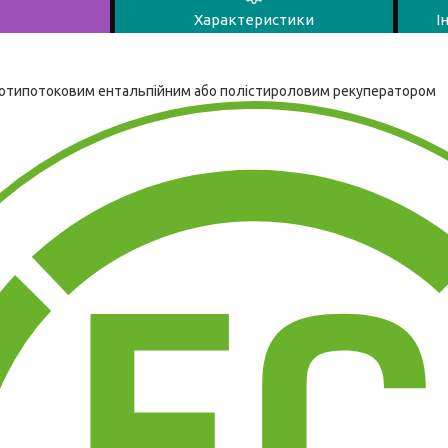
Характеристики
І
ротипотоковим ентальпійним або полістироловим рекуператором