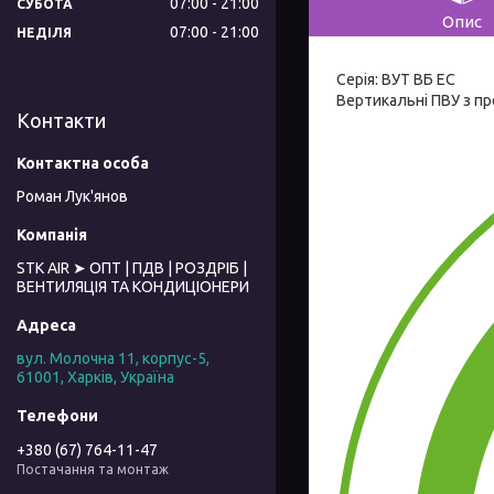
07:00
21:00
СУБОТА
Опис
07:00
21:00
НЕДІЛЯ
Серія: ВУТ ВБ ЕС
Вертикальні ПВУ з п
Контакти
Роман Лук'янов
STK AIR ➤ ОПТ | ПДВ | РОЗДРІБ |
ВЕНТИЛЯЦІЯ ТА КОНДИЦІОНЕРИ
вул. Молочна 11, корпус-5,
61001, Харків, Україна
+380 (67) 764-11-47
Постачання та монтаж