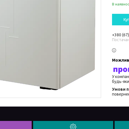
В наявнос
Ку
+380 (67
Постача
У компан
будь-яки
повернен