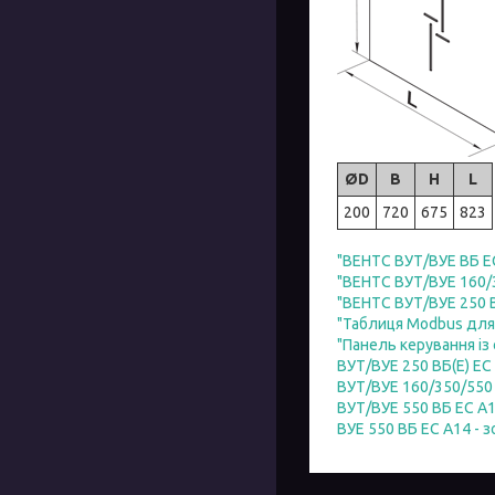
ØD
B
H
L
200
720
675
823
"ВЕНТС ВУТ/ВУЕ ВБ Е
"ВЕНТС ВУТ/ВУЕ 160/3
"ВЕНТС ВУТ/ВУЕ 250 В
"Таблиця Modbus для
"Панель керування із
ВУТ/ВУЕ 250 ВБ(Е) ЕС
ВУТ/ВУЕ 160/350/550
ВУТ/ВУЕ 550 ВБ EC A
ВУЕ 550 ВБ ЕС А14 - 