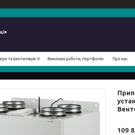
ція
ери та вентиляція
Виконані роботи, портфоліо
Про нас
Прип
уста
Вент
109 8