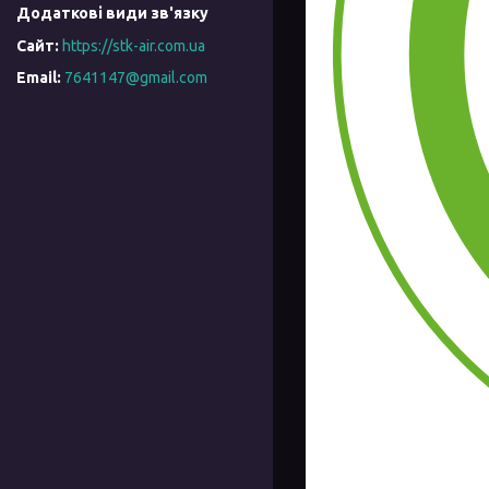
https://stk-air.com.ua
7641147@gmail.com