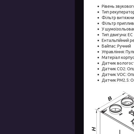
Рівень звукового
Тип рекуперато
Фільтр витяжни
Фільтр припливни
У шумоізольова
Тип двигуна: EC
Ентальпійний р
Байпас: Ручний
Управління: Пул
Матеріал корпус
Датчик вологост
Датчик СО2: Оп
Датчик VOC: Оп
Датчик PM2.5: 