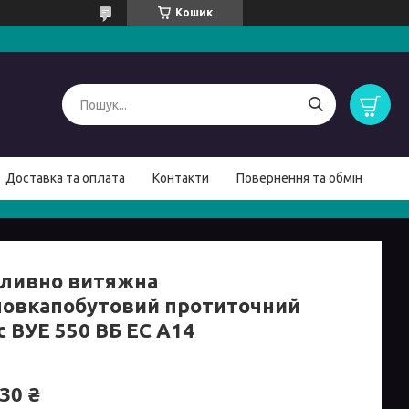
Кошик
Доставка та оплата
Контакти
Повернення та обмін
ливно витяжна
новкапобутовий протиточний
с ВУЕ 550 ВБ ЕС А14
30 ₴